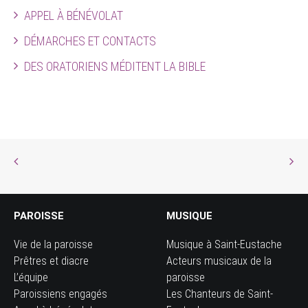
APPEL À BÉNÉVOLAT
DÉMARCHES ET CONTACTS
DES ORATORIENS MÉDITENT LA BIBLE
PAROISSE
MUSIQUE
Vie de la paroisse
Musique à Saint-Eustache
Prêtres et diacre
Acteurs musicaux de la
L’équipe
paroisse
Paroissiens engagés
Les Chanteurs de Saint-