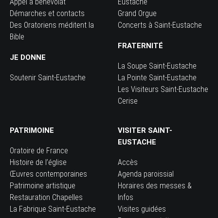
Appel à bénévolat
Eustache
Démarches et contacts
Grand Orgue
Des Oratoriens méditent la
Concerts à Saint-Eustache
Bible
FRATERNITÉ
JE DONNE
La Soupe Saint-Eustache
Soutenir Saint-Eustache
La Pointe Saint-Eustache
Les Visiteurs Saint-Eustache
Cerise
PATRIMOINE
VISITER SAINT-
EUSTACHE
Oratoire de France
Histoire de l’église
Accès
Œuvres contemporaines
Agenda paroissial
Patrimoine artistique
Horaires des messes &
Restauration Chapelles
Infos
La Fabrique Saint-Eustache
Visites guidées