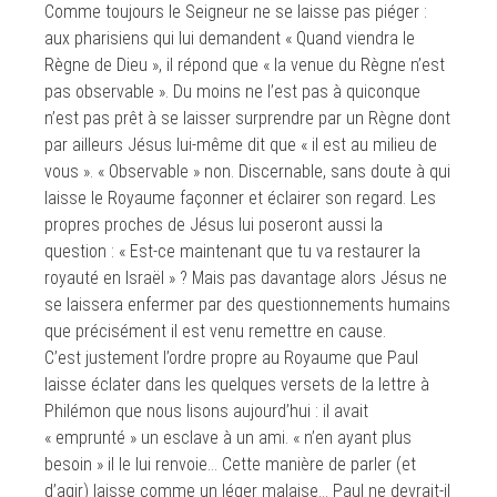
Comme toujours le Seigneur ne se laisse pas piéger :
aux pharisiens qui lui demandent « Quand viendra le
Règne de Dieu », il répond que « la venue du Règne n’est
pas observable ». Du moins ne l’est pas à quiconque
n’est pas prêt à se laisser surprendre par un Règne dont
par ailleurs Jésus lui-même dit que « il est au milieu de
vous ». « Observable » non. Discernable, sans doute à qui
laisse le Royaume façonner et éclairer son regard. Les
propres proches de Jésus lui poseront aussi la
question : « Est-ce maintenant que tu va restaurer la
royauté en Israël » ? Mais pas davantage alors Jésus ne
se laissera enfermer par des questionnements humains
que précisément il est venu remettre en cause.
C’est justement l’ordre propre au Royaume que Paul
laisse éclater dans les quelques versets de la lettre à
Philémon que nous lisons aujourd’hui : il avait
« emprunté » un esclave à un ami. « n’en ayant plus
besoin » il le lui renvoie… Cette manière de parler (et
d’agir) laisse comme un léger malaise… Paul ne devrait-il