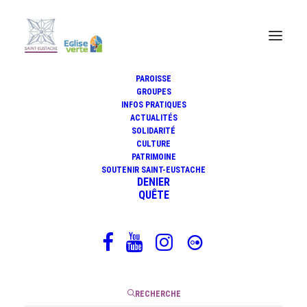
PAROISSE
GROUPES
Méditation du 12 novembre
INFOS PRATIQUES
ACTUALITÉS
2020 du frère Gilles-Hervé
SOLIDARITÉ
Masson o.p
CULTURE
PATRIMOINE
SOUTENIR SAINT-EUSTACHE
DENIER
QUÊTE
12 novembre 2020
|
3 Minutes
RECHERCHE
Méditation pour le jeudi de la 32ème semaine du