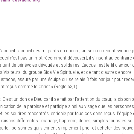
ccueil : accueil des migrants ou encore, au sein du récent synode po
ccueil n’est pas un mot récemment découvert; il s’inscrit au contraire
tant de bénévoles dévoués et solidaires. L’accueil est le fil d’amour 
 Visiteurs, du groupe Sida Vie Spirituelle, et de tant d’autres encore. Et
Eustache, assuré par une équipe qui se relaie 3 fois par jour pour rec
ont reçus comme le Christ » (Règle 53,1).
C’est un don de Dieu car il se fait par l’attention du cœur, la disponibili
nication de la paroisse et participe ainsi au visage que les personn
s et les sourires rencontrés, enrichie par tous ces dons reçus. L’équip
aisons différentes : mariage, baptême, décès, simples touristes souhai
rler, personnes qui viennent simplement prier et acheter des neuvaine