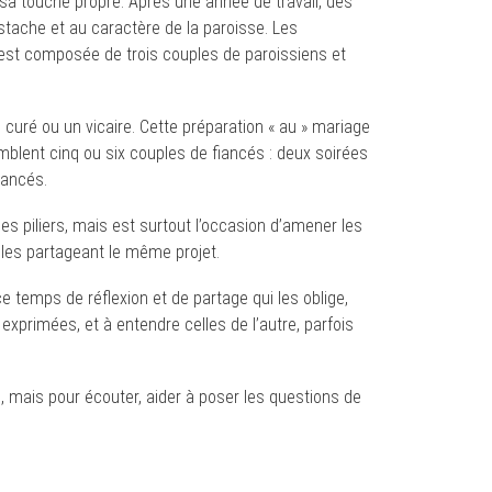
sa touche propre. Après une année de travail, des
stache et au caractère de la paroisse. Les
 est composée de trois couples de paroissiens et
 curé ou un vicaire. Cette préparation « au » mariage
emblent cinq ou six couples de fiancés : deux soirées
iancés.
ses piliers, mais est surtout l’occasion d’amener les
ples partageant le même projet.
e temps de réflexion et de partage qui les oblige,
 exprimées, et à entendre celles de l’autre, parfois
s, mais pour écouter, aider à poser les questions de