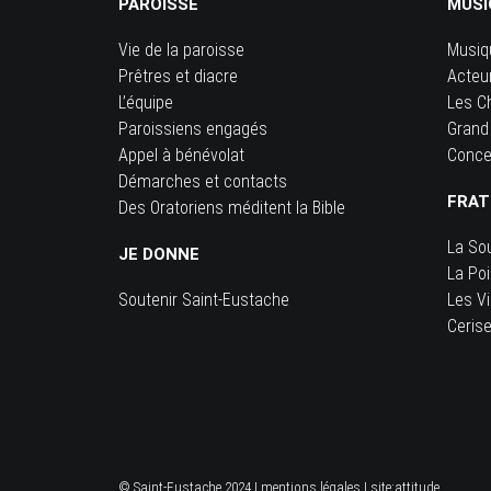
PAROISSE
MUSI
Vie de la paroisse
Musiq
Prêtres et diacre
Acteu
L’équipe
Les C
Paroissiens engagés
Grand
Appel à bénévolat
Conce
Démarches et contacts
FRAT
Des Oratoriens méditent la Bible
La So
JE DONNE
La Po
Soutenir Saint-Eustache
Les Vi
Ceris
© Saint-Eustache 2024 |
mentions légales
| site:
attitude