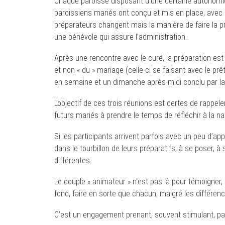
Chaque paroisse disposant d’une certaine autonomie 
paroissiens mariés ont conçu et mis en place, avec l
préparateurs changent mais la manière de faire la p
une bénévole qui assure l’administration.
Après une rencontre avec le curé, la préparation est 
et non « du » mariage (celle-ci se faisant avec le p
en semaine et un dimanche après-midi conclu par la 
L’objectif de ces trois réunions est certes de rappel
futurs mariés à prendre le temps de réfléchir à la 
Si les participants arrivent parfois avec un peu d’ap
dans le tourbillon de leurs préparatifs, à se poser, à
différentes.
Le couple « animateur » n’est pas là pour témoigner,
fond, faire en sorte que chacun, malgré les différence
C’est un engagement prenant, souvent stimulant, pa