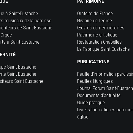
QUE
PATRIMOINE
ue à Saint-Eustache
Oratoire de France
rs musicaux de la paroisse
Histoire de l’église
hanteurs de Saint-Eustache
Œuvres contemporaines
 Orgue
Patrimoine artistique
rts à Saint-Eustache
Restauration Chapelles
La Fabrique Saint-Eustache
ERNITÉ
PUBLICATIONS
upe Saint-Eustache
inte Saint-Eustache
Feuille d’information paroissi
siteurs Saint-Eustache
Feuilles liturgiques
e
Journal Forum Saint-Eustac
Documents d’actualité
Guide pratique
Livrets thématiques patrimo
église