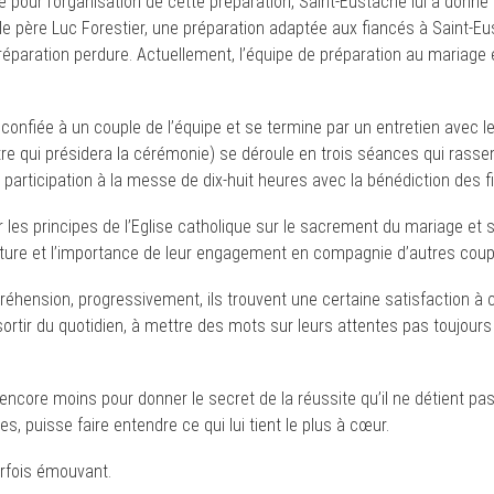
pour l’organisation de cette préparation, Saint-Eustache lui a donné 
e père Luc Forestier, une préparation adaptée aux fiancés à Saint-Eu
réparation perdure. Actuellement, l’équipe de préparation au mariage
confiée à un couple de l’équipe et se termine par un entretien avec le
rêtre qui présidera la cérémonie) se déroule en trois séances qui rass
participation à la messe de dix-huit heures avec la bénédiction des f
er les principes de l’Eglise catholique sur le sacrement du mariage et 
nature et l’importance de leur engagement en compagnie d’autres cou
préhension, progressivement, ils trouvent une certaine satisfaction à c
 sortir du quotidien, à mettre des mots sur leurs attentes pas toujours
 encore moins pour donner le secret de la réussite qu’il ne détient pa
s, puisse faire entendre ce qui lui tient le plus à cœur.
rfois émouvant.