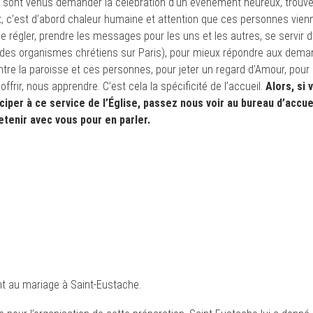
qui sont venus demander la célébration d’un évènement heureux, trouve
, c’est d’abord chaleur humaine et attention que ces personnes vienne
 régler, prendre les messages pour les uns et les autres, se servir d’
 des organismes chrétiens sur Paris), pour mieux répondre aux dema
ntre la paroisse et ces personnes, pour jeter un regard d’Amour, pour
frir, nous apprendre. C’est cela la spécificité de l’accueil.
Alors, si
ciper à ce service de l’Église, passez nous voir au bureau d’accue
etenir avec vous pour en parler.
t au mariage à Saint-Eustache.