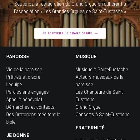
Soutenez la restauration du Grand Orgue en adhérant à
l’association « Les Grandes Orgues de Saint-Eustache »
JE SOUTIENS LE GRAND ORGUE
PAROISSE
MUSIQUE
Vie de la paroisse
Musique à Saint-Eustache
Prêtres et diacre
Acteurs musicaux de la
L’équipe
paroisse
Paroissiens engagés
Les Chanteurs de Saint-
Appel à bénévolat
Eustache
Démarches et contacts
Grand Orgue
Des Oratoriens méditent la
Concerts à Saint-Eustache
Bible
FRATERNITÉ
JE DONNE