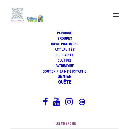
PAROISSE
GROUPES
INFOS PRATIQUES
Méditation biblique du
ACTUALITÉS
mercredi 1er novembre 2023
SOLIDARITÉ
CULTURE
PATRIMOINE
SOUTENIR SAINT-EUSTACHE
DENIER
QUÊTE
24 octobre 2023
|
5 Minutes
RECHERCHE
er
Première lecture du mercredi 1
novembre 2023 (Ap