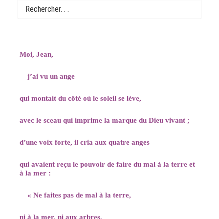
7, 2-4.9-14)
Lecture de l’Apocalypse de saint Jean
Moi, Jean,
j’ai vu un ange
qui montait du côté où le soleil se lève,
avec le sceau qui imprime la marque du Dieu vivant ;
d’une voix forte, il cria aux quatre anges
qui avaient reçu le pouvoir de faire du mal à la terre et
à la mer :
« Ne faites pas de mal à la terre,
ni à la mer, ni aux arbres,