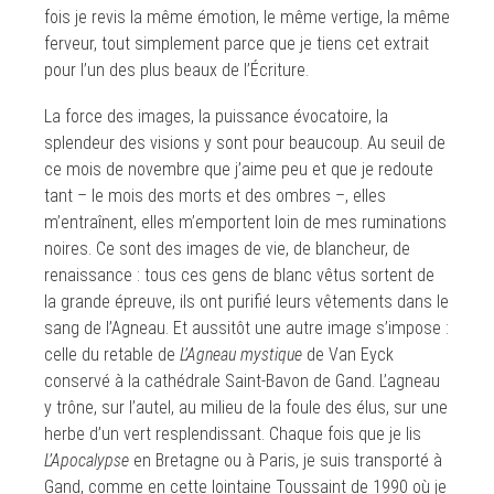
fois je revis la même émotion, le même vertige, la même
ferveur, tout simplement parce que je tiens cet extrait
pour l’un des plus beaux de l’Écriture.
La force des images, la puissance évocatoire, la
splendeur des visions y sont pour beaucoup. Au seuil de
ce mois de novembre que j’aime peu et que je redoute
tant – le mois des morts et des ombres –, elles
m’entraînent, elles m’emportent loin de mes ruminations
noires. Ce sont des images de vie, de blancheur, de
renaissance : tous ces gens de blanc vêtus sortent de
la grande épreuve, ils ont purifié leurs vêtements dans le
sang de l’Agneau. Et aussitôt une autre image s’impose :
celle du retable de
L’Agneau mystique
de Van Eyck
conservé à la cathédrale Saint-Bavon de Gand. L’agneau
y trône, sur l’autel, au milieu de la foule des élus, sur une
herbe d’un vert resplendissant. Chaque fois que je lis
L’Apocalypse
en Bretagne ou à Paris, je suis transporté à
Gand, comme en cette lointaine Toussaint de 1990 où je