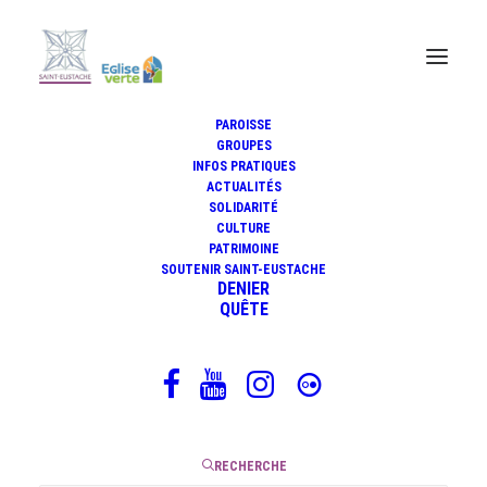
PAROISSE
Patrimoine
GROUPES
INFOS PRATIQUES
ACTUALITÉS
artistique
SOLIDARITÉ
CULTURE
PATRIMOINE
SOUTENIR SAINT-EUSTACHE
DENIER
HISTOIRE ET PATRIMOINE
QUÊTE
ORATOIRE DE FRANCE
HISTOIRE DE L'ÉGLISE
ŒUVRES ET CRÉATIONS CONTEMPORAINES
PATRIMOINE ARTISTIQUE
RESTAURATION CHAPELLE SAINT JOSEPH
RECHERCHE