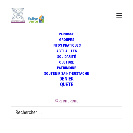
PAROISSE
GROUPES
INFOS PRATIQUES
Connaître Dieu à
ACTUALITÉS
travers Jésus
SOLIDARITÉ
CULTURE
PATRIMOINE
SOUTENIR SAINT-EUSTACHE
DENIER
QUÊTE
10 avril 2024
|
2 Minutes
RECHERCHE
Connaître Dieu… Selon Calvin et de nombreux auteurs