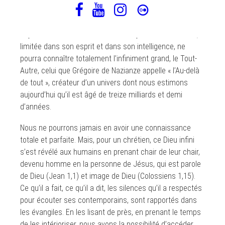
spirituels catholiques, c’est la principale fin de la vie
humaine. Mais en même temps, c’est un objectif
impossible à atteindre. Jamais une personne humaine,
limitée dans son esprit et dans son intelligence, ne
pourra connaître totalement l’infiniment grand, le Tout-
Autre, celui que Grégoire de Nazianze appelle « l’Au-delà
de tout », créateur d’un univers dont nous estimons
aujourd’hui qu’il est âgé de treize milliards et demi
d’années.
Nous ne pourrons jamais en avoir une connaissance
totale et parfaite. Mais, pour un chrétien, ce Dieu infini
s’est révélé aux humains en prenant chair de leur chair,
devenu homme en la personne de Jésus, qui est parole
de Dieu (Jean 1,1) et image de Dieu (Colossiens 1,15).
Ce qu’il a fait, ce qu’il a dit, les silences qu’il a respectés
pour écouter ses contemporains, sont rapportés dans
les évangiles. En les lisant de près, en prenant le temps
de les intérioriser, nous avons la possibilité d’accéder