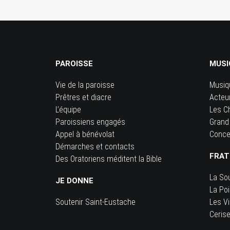
PAROISSE
MUSI
Vie de la paroisse
Musiq
Prêtres et diacre
Acteu
L’équipe
Les C
Paroissiens engagés
Grand
Appel à bénévolat
Conce
Démarches et contacts
FRAT
Des Oratoriens méditent la Bible
La So
JE DONNE
La Po
Soutenir Saint-Eustache
Les Vi
Ceris