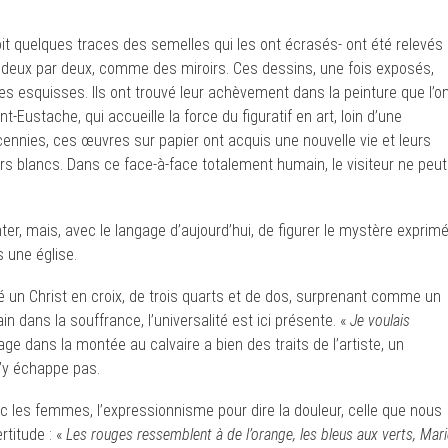
voit quelques traces des semelles qui les ont écrasés- ont été relevés
d, deux par deux, comme des miroirs. Ces dessins, une fois exposés,
es esquisses. Ils ont trouvé leur achèvement dans la peinture que l’o
t-Eustache, qui accueille la force du figuratif en art, loin d’une
cennies, ces œuvres sur papier ont acquis une nouvelle vie et leurs
ers blancs. Dans ce face-à-face totalement humain, le visiteur ne peut
ter, mais, avec le langage d’aujourd’hui, de figurer le mystère exprimé
s une église.
é un Christ en croix, de trois quarts et de dos, surprenant comme un
 dans la souffrance, l’universalité est ici présente. «
Je voulais
age dans la montée au calvaire a bien des traits de l’artiste, un
n’y échappe pas.
ec les femmes, l’expressionnisme pour dire la douleur, celle que nous
rtitude : «
Les rouges ressemblent à de l’orange, les bleus aux verts, Mari