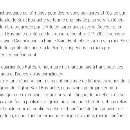
charistique qui s’impose pour des raisons sanitaires et l’église qui
torale de Saint-Eustache se tourne une fois de plus vers l’extérieur.
tembre organisée par la Ville en partenariat avec le Diocèse et en
int-Eustache qui débute le premier décembre à 19h30, la paroisse
es, avec l’Association La Pointe Saint-Eustache et selon son modèle d
di, des petits déjeuners à la Pointe, suspendus en mars par
 premier confinement.
 quartier des Halles, la nourriture ne manque pas à Paris pour des
rares et l’accès « plus compliqué».
ux et une réponse non moins enthousiaste de bénévoles venus de la
gram de l’église Saint-Eustache, nous avons pu organiser notre
nvisager une extension le mardi suivant. Cinquante bénéficiaires se
ons fait la publicité; et grâce au « bouche à l’oreille » et aux relais
nt chaleureux où confinés dehors et confinés dedans peuvent se
n gâteau, signe d’une communauté toujours vivante, même confinée,