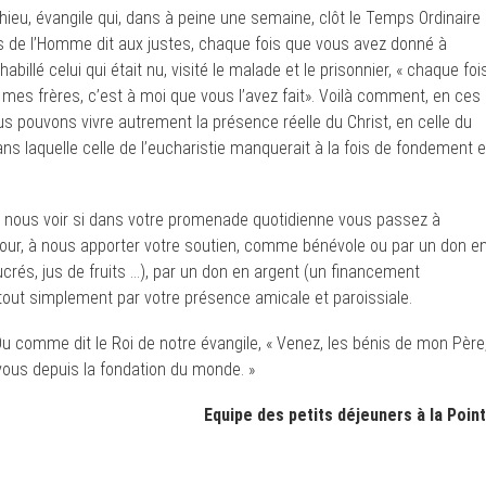
hieu, évangile qui, dans à peine une semaine, clôt le Temps Ordinaire
ls de l’Homme dit aux justes, chaque fois que vous avez donné à
habillé celui qui était nu, visité le malade et le prisonnier, « chaque foi
e mes frères, c’est à moi que vous l’avez fait». Voilà comment, en ces
us pouvons vivre autrement la présence réelle du Christ, en celle du
ns laquelle celle de l’eucharistie manquerait à la fois de fondement e
ir nous voir si dans votre promenade quotidienne vous passez à
onjour, à nous apporter votre soutien, comme bénévole ou par un don e
crés, jus de fruits …), par un don en argent (un financement
u tout simplement par votre présence amicale et paroissiale.
Ou comme dit le Roi de notre évangile, « Venez, les bénis de mon Père
ous depuis la fondation du monde. »
Equipe des petits déjeuners à la Poin