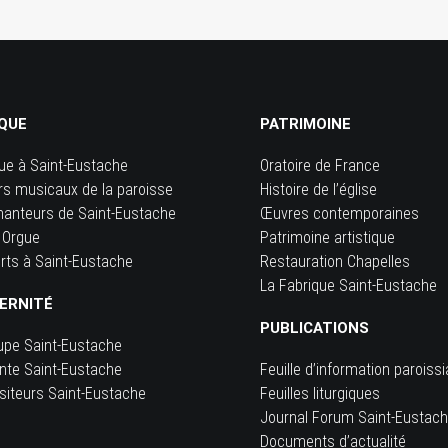
QUE
PATRIMOINE
ue à Saint-Eustache
Oratoire de France
rs musicaux de la paroisse
Histoire de l’église
hanteurs de Saint-Eustache
Œuvres contemporaines
 Orgue
Patrimoine artistique
rts à Saint-Eustache
Restauration Chapelles
La Fabrique Saint-Eustache
ERNITÉ
PUBLICATIONS
upe Saint-Eustache
inte Saint-Eustache
Feuille d’information paroissi
siteurs Saint-Eustache
Feuilles liturgiques
e
Journal Forum Saint-Eustac
Documents d’actualité