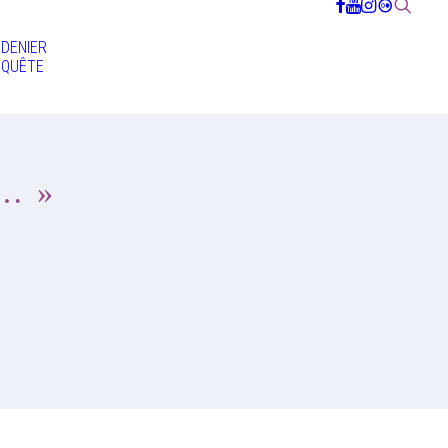
DENIER
QUÊTE
 … »