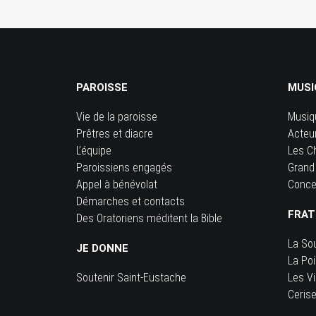
PAROISSE
MUSI
Vie de la paroisse
Musiq
Prêtres et diacre
Acteu
L’équipe
Les C
Paroissiens engagés
Grand
Appel à bénévolat
Conce
Démarches et contacts
FRAT
Des Oratoriens méditent la Bible
La So
JE DONNE
La Po
Soutenir Saint-Eustache
Les Vi
Ceris