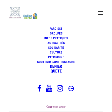
PAROISSE
GROUPES
Veillées de prière pour les
INFOS PRATIQUES
ACTUALITÉS
personnes décédées pendant le
SOLIDARITÉ
confinement
CULTURE
PATRIMOINE
SOUTENIR SAINT-EUSTACHE
DENIER
QUÊTE
9 octobre 2020
|
1 Minute
RECHERCHE