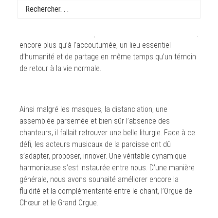
inédite du confinement, reprenaient les offices à Saint-
Eustache. Je me suis alors vite rendu compte après ces
semaines d’isolement que Saint-Eustache était devenue,
encore plus qu’à l’accoutumée, un lieu essentiel
d’humanité et de partage en même temps qu’un témoin
de retour à la vie normale.
Ainsi malgré les masques, la distanciation, une
assemblée parsemée et bien sûr l’absence des
chanteurs, il fallait retrouver une belle liturgie. Face à ce
défi, les acteurs musicaux de la paroisse ont dû
s’adapter, proposer, innover. Une véritable dynamique
harmonieuse s’est instaurée entre nous. D’une manière
générale, nous avons souhaité améliorer encore la
fluidité et la complémentarité entre le chant, l’Orgue de
Chœur et le Grand Orgue.