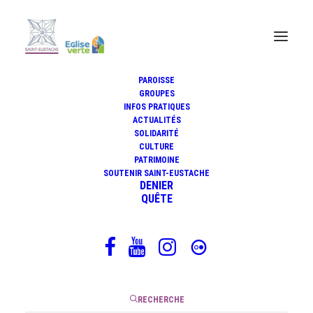
PAROISSE
GROUPES
INFOS PRATIQUES
ACTUALITÉS
Une dynamique harmonieuse
SOLIDARITÉ
CULTURE
PATRIMOINE
SOUTENIR SAINT-EUSTACHE
DENIER
7 mai 2021
QUÊTE
|
2 Minutes
RECHERCHE
Il y a maintenant presque un an, après cette période