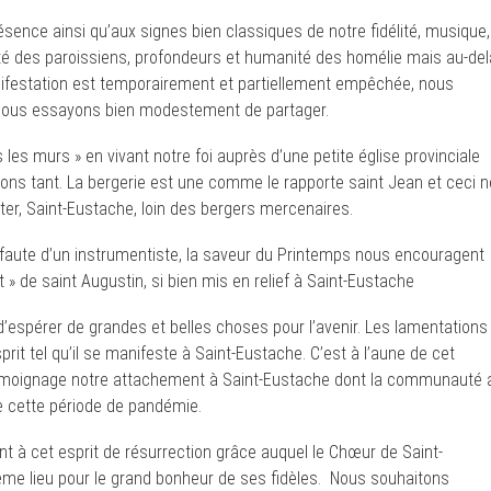
résence ainsi qu’aux signes bien classiques de notre fidélité, musique,
alité des paroissiens, profondeurs et humanité des homélie mais au-del
ifestation est temporairement et partiellement empêchée, nous
e nous essayons bien modestement de partager.
 les murs » en vivant notre foi auprès d’une petite église provinciale
ions tant. La bergerie est une comme le rapporte saint Jean et ceci n
r, Saint-Eustache, loin des bergers mercenaires.
 faute d’un instrumentiste, la saveur du Printemps nous encouragent
t » de saint Augustin, si bien mis en relief à Saint-Eustache
’espérer de grandes et belles choses pour l’avenir. Les lamentations
rit tel qu’il se manifeste à Saint-Eustache. C’est à l’aune de cet
témoignage notre attachement à Saint-Eustache dont la communauté 
 cette période de pandémie.
à cet esprit de résurrection grâce auquel le Chœur de Saint-
ême lieu pour le grand bonheur de ses fidèles. Nous souhaitons