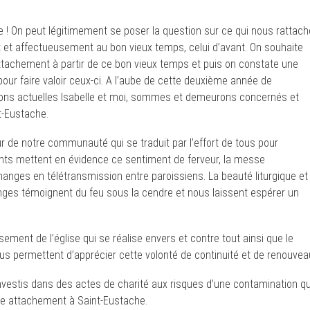
 ! On peut légitimement se poser la question sur ce qui nous rattach
t et affectueusement au bon vieux temps, celui d’avant. On souhaite
ttachement à partir de ce bon vieux temps et puis on constate une
our faire valoir ceux-ci. A l’aube de cette deuxième année de
ons actuelles Isabelle et moi, sommes et demeurons concernés et
nt-Eustache.
r de notre communauté qui se traduit par l’effort de tous pour
ts mettent en évidence ce sentiment de ferveur, la messe
nges en télétransmission entre paroissiens. La beauté liturgique et
nges témoignent du feu sous la cendre et nous laissent espérer un
ment de l’église qui se réalise envers et contre tout ainsi que le
us permettent d’apprécier cette volonté de continuité et de renouvea
 investis dans des actes de charité aux risques d’une contamination qu
tre attachement à Saint-Eustache.