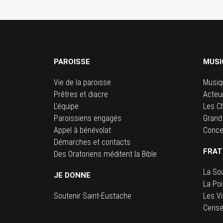
PAROISSE
MUSI
Vie de la paroisse
Musiq
Prêtres et diacre
Acteu
L’équipe
Les C
Paroissiens engagés
Grand
Appel à bénévolat
Conce
Démarches et contacts
FRAT
Des Oratoriens méditent la Bible
La So
JE DONNE
La Po
Soutenir Saint-Eustache
Les Vi
Ceris