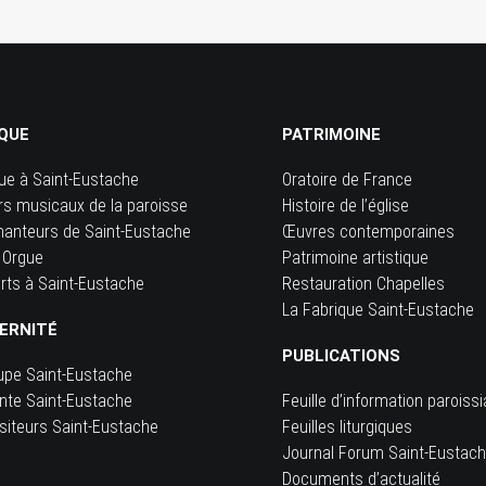
QUE
PATRIMOINE
ue à Saint-Eustache
Oratoire de France
rs musicaux de la paroisse
Histoire de l’église
hanteurs de Saint-Eustache
Œuvres contemporaines
 Orgue
Patrimoine artistique
rts à Saint-Eustache
Restauration Chapelles
La Fabrique Saint-Eustache
ERNITÉ
PUBLICATIONS
upe Saint-Eustache
inte Saint-Eustache
Feuille d’information paroissi
siteurs Saint-Eustache
Feuilles liturgiques
e
Journal Forum Saint-Eustac
Documents d’actualité