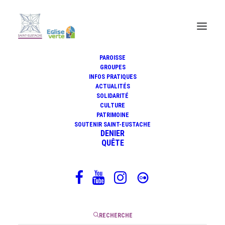
PAROISSE
GROUPES
INFOS PRATIQUES
Saint-Eustache celebrates 800
ACTUALITÉS
years : programme in English
SOLIDARITÉ
CULTURE
PATRIMOINE
SOUTENIR SAINT-EUSTACHE
DENIER
QUÊTE
29 janvier 2024
|
1 Minute
RECHERCHE