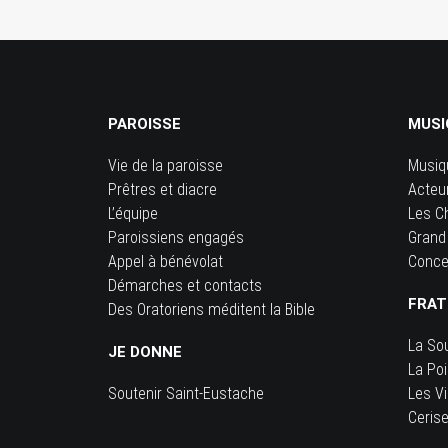
PAROISSE
MUSI
Vie de la paroisse
Musiq
Prêtres et diacre
Acteu
L’équipe
Les C
Paroissiens engagés
Grand
Appel à bénévolat
Conce
Démarches et contacts
FRAT
Des Oratoriens méditent la Bible
La So
JE DONNE
La Po
Soutenir Saint-Eustache
Les Vi
Ceris