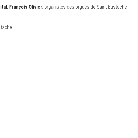
ital
,
François Olivier
, organistes des orgues de Saint-Eustache
stache