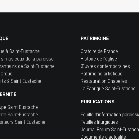
QUE
PATRIMOINE
ue à Saint-Eustache
Oratoire de France
rs musicaux de la paroisse
Histoire de l’église
hanteurs de Saint-Eustache
Œuvres contemporaines
 Orgue
Patrimoine artistique
rts à Saint-Eustache
Restauration Chapelles
La Fabrique Saint-Eustache
ERNITÉ
PUBLICATIONS
upe Saint-Eustache
inte Saint-Eustache
Feuille d’information paroissi
siteurs Saint-Eustache
Feuilles liturgiques
e
Journal Forum Saint-Eustac
Documents d’actualité