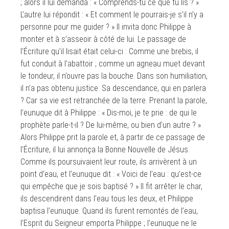
; alors il lui demanda : « Comprends-tu ce que tu lis ? »
L’autre lui répondit : « Et comment le pourrais-je s’il n’y a
personne pour me guider ? » Il invita donc Philippe à
monter et à s’asseoir à côté de lui. Le passage de
l’Écriture qu’il lisait était celui-ci : Comme une brebis, il
fut conduit à l’abattoir ; comme un agneau muet devant
le tondeur, il n’ouvre pas la bouche. Dans son humiliation,
il n’a pas obtenu justice. Sa descendance, qui en parlera
? Car sa vie est retranchée de la terre. Prenant la parole,
l’eunuque dit à Philippe : « Dis-moi, je te prie : de qui le
prophète parle-t-il ? De lui-même, ou bien d’un autre ? »
Alors Philippe prit la parole et, à partir de ce passage de
l’Écriture, il lui annonça la Bonne Nouvelle de Jésus.
Comme ils poursuivaient leur route, ils arrivèrent à un
point d’eau, et l’eunuque dit : « Voici de l’eau : qu’est-ce
qui empêche que je sois baptisé ? » Il fit arrêter le char,
ils descendirent dans l’eau tous les deux, et Philippe
baptisa l’eunuque. Quand ils furent remontés de l’eau,
l’Esprit du Seigneur emporta Philippe ; l’eunuque ne le