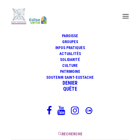
PAROISSE
GROUPES
INFOS PRATIQUES
Méditation du jeudi 30 avril
ACTUALITÉS
2020
SOLIDARITÉ
CULTURE
PATRIMOINE
SOUTENIR SAINT-EUSTACHE
DENIER
QUÊTE
30 avril 2020
|
5 Minutes
RECHERCHE
Photo de Khoa Pham « Balcon »