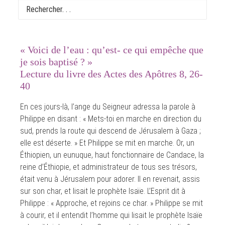
3ème Semaine du Temps Pascal
« Voici de l’eau : qu’est- ce qui empêche que
je sois baptisé ? »
Lecture du livre des Actes des Apôtres 8, 26-
40
En ces jours-là, l’ange du Seigneur adressa la parole à
Philippe en disant : « Mets-toi en marche en direction du
sud, prends la route qui descend de Jérusalem à Gaza ;
elle est déserte. » Et Philippe se mit en marche. Or, un
Éthiopien, un eunuque, haut fonctionnaire de Candace, la
reine d’Éthiopie, et administrateur de tous ses trésors,
était venu à Jérusalem pour adorer. Il en revenait, assis
sur son char, et lisait le prophète Isaïe. L’Esprit dit à
Philippe : « Approche, et rejoins ce char. » Philippe se mit
à courir, et il entendit l’homme qui lisait le prophète Isaïe