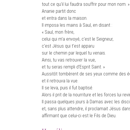
tout ce qu’il lui faudra souffrir pour mon nom. »
Ananie partit donc
et entra dans la maison.
Il imposa les mains à Saul, en disant :
« Saul, mon frère,
celui qui m’a envoyé, c’est le Seigneur,
c’est Jésus qui t’est apparu
sur le chemin par lequel tu venais.
Ainsi, tu vas retrouver la vue,
et tu seras rempli d’Esprit Saint. »
Aussitôt tombèrent de ses yeux comme des éc
et il retrouva la vue.
Il se leva, puis il fut baptisé.
Alors il prit de la nourriture et les forces lui revi
Il passa quelques jours à Damas avec les disci
et, sans plus attendre, il proclamait Jésus da
affirmant que celui-ci est le Fils de Dieu.