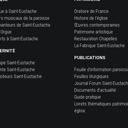
ue à Saint-Eustache
Oratoire de France
rs musicaux de la paroisse
Histoire de l’église
hanteurs de Saint-Eustache
Œuvres contemporaines
 Orgue
Patrimoine artistique
rts à Saint-Eustache
Restauration Chapelles
La Fabrique Saint-Eustache
ERNITÉ
PUBLICATIONS
upe Saint-Eustache
inte Saint-Eustache
Feuille d’information paroissi
siteurs Saint-Eustache
Feuilles liturgiques
e
Journal Forum Saint-Eustac
Documents d’actualité
Guide pratique
Livrets thématiques patrimo
église