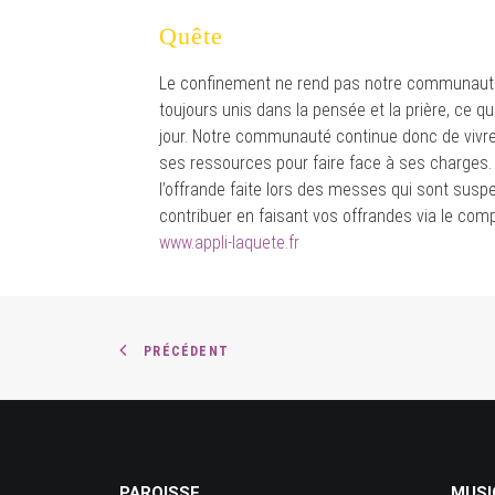
Quête
Le confinement ne rend pas notre communauté
toujours unis dans la pensée et la prière, ce q
jour. Notre communauté continue donc de vivre 
ses ressources pour faire face à ses charges.
l’offrande faite lors des messes qui sont sus
contribuer en faisant vos offrandes via le co
www.appli-laquete.fr
PRÉCÉDENT
PAROISSE
MUSI