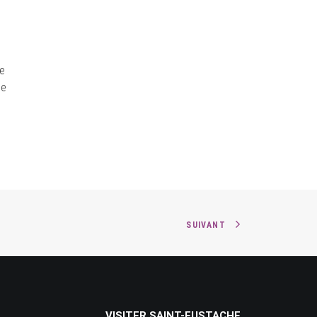
ue
de
SUIVANT
VISITER SAINT-EUSTACHE