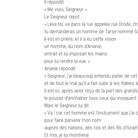
Il répondit :
« Me voici, Seigneur. »
Le Seigneur reprit :
« Lève-toi, va dans la rue appelée rue Droite, c
tu demanderas un homme de Tarse nommé Sa
Il est en prière, et il a eu cette vision :
un homme, du nom d’Ananie,
entrait et lui imposait les mains
pour lui rendre la vue. »
Ananie répondit :
« Seigneur, j’ai beaucoup entendu parler de c
et de tout le mal qu’il a fait subir à tes fidèles
Il est ici, après avoir reçu de la part des grand
le pouvoir d’enchaîner tous ceux qui invoquent
Mais le Seigneur lui dit :
« Va ! car cet homme est l’instrument que j’ai c
pour faire parvenir mon nom
auprès des nations, des rois et des fils d’Israël
Et moi, je lui montrerai