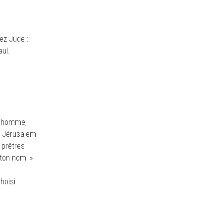
hez Jude :
ul.
et homme,
 à Jérusalem.
s prêtres
 ton nom. »
hoisi
.