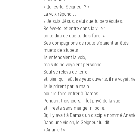
« Qui es-tu, Seigneur ? »
La voix répondit :
« Je suis Jésus, celui que tu persécutes.
Relève-toi et entre dans la ville :
on te dira ce que tu dois faire. »
Ses compagnons de route s’étaient arrêtés,
muets de stupeur :
ils entendaient la voix,
mais ils ne voyaient personne.
Saul se releva de terre
et, bien qu’il eût les yeux ouverts, il ne voyait ri
Ils le prirent par la main
pour le faire entrer à Damas.
Pendant trois jours, il fut privé de la vue
et il resta sans manger ni boire.
Or, il y avait à Damas un disciple nommé Anani
Dans une vision, le Seigneur lui dit :
« Ananie ! »