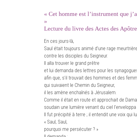
« Cet homme est l’instrument que j’a
»
Lecture du livre des Actes des Apôtre
En ces jours-là,
Saul était toujours animé d’une rage meurtrièr
contre les disciples du Seigneur.
Il alla trouver le grand prêtre
et lui demanda des lettres pour les synagogu
afin que, s’il trouvait des hommes et des fem
qui suivaient le Chemin du Seigneur,
il les amène enchaînés à Jérusalem.
Comme il était en route et approchait de Dama
soudain une lumière venant du ciel l’enveloppa 
Il fut précipité à terre ; il entendit une voix qui lui
« Saul, Saul,
pourquoi me persécuter ? »
Il demanda :