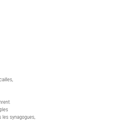
ailles,
nrent.
ples
ns les synagogues,