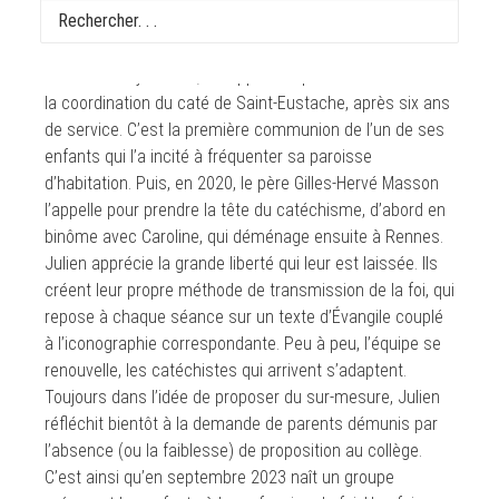
trop d’orgue, trop de latin », c’est ce que pensait Julien
de la messe à Saint-Eustache il y a une quinzaine
d’années. Aujourd’hui, il s’apprête à passer le témoin de
la coordination du caté de Saint-Eustache, après six ans
de service. C’est la première communion de l’un de ses
enfants qui l’a incité à fréquenter sa paroisse
d’habitation. Puis, en 2020, le père Gilles-Hervé Masson
l’appelle pour prendre la tête du catéchisme, d’abord en
binôme avec Caroline, qui déménage ensuite à Rennes.
Julien apprécie la grande liberté qui leur est laissée. Ils
créent leur propre méthode de transmission de la foi, qui
repose à chaque séance sur un texte d’Évangile couplé
à l’iconographie correspondante. Peu à peu, l’équipe se
renouvelle, les catéchistes qui arrivent s’adaptent.
Toujours dans l’idée de proposer du sur-mesure, Julien
réfléchit bientôt à la demande de parents démunis par
l’absence (ou la faiblesse) de proposition au collège.
C’est ainsi qu’en septembre 2023 naît un groupe