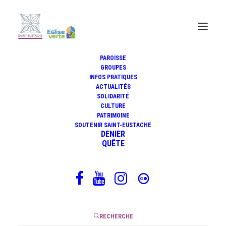
PAROISSE
GROUPES
INFOS PRATIQUES
Le caté : amener au sacré par la
ACTUALITÉS
beauté
SOLIDARITÉ
CULTURE
PATRIMOINE
SOUTENIR SAINT-EUSTACHE
DENIER
QUÊTE
4 juin 2026
|
3 Minutes
RECHERCHE
« Trop impressionnante, pas adaptée aux familles, avec