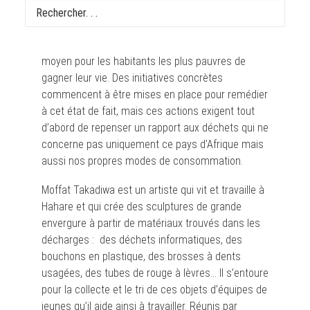
À Harare, capitale du Zimbabwe, des décharges à
ciel ouvert envahissent le paysage. La collecte
des déchets, la ferraille en particulier, est un
moyen pour les habitants les plus pauvres de
gagner leur vie. Des initiatives concrètes
commencent à être mises en place pour remédier
à cet état de fait, mais ces actions exigent tout
d’abord de repenser un rapport aux déchets qui ne
concerne pas uniquement ce pays d’Afrique mais
aussi nos propres modes de consommation.
Moffat Takadiwa est un artiste qui vit et travaille à
Hahare et qui crée des sculptures de grande
envergure à partir de matériaux trouvés dans les
décharges : des déchets informatiques, des
bouchons en plastique, des brosses à dents
usagées, des tubes de rouge à lèvres… Il s’entoure
pour la collecte et le tri de ces objets d’équipes de
jeunes qu’il aide ainsi à travailler. Réunis par