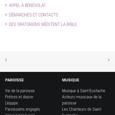
APPEL À BÉNÉVOLAT
DÉMARCHES ET CONTACTS
DES ORATORIENS MÉDITENT LA BIBLE
PAROISSE
MUSIQUE
Vie de la paroisse
Musique à Saint-Eustache
Prêtres et diacre
Acteurs musicaux de la
L’équipe
paroisse
Paroissiens engagés
Les Chanteurs de Saint-