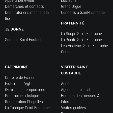
Appel à bénévolat
Eustache
Démarches et contacts
Grand Orgue
Des Oratoriens méditent la
Concerts à Saint-Eustache
Bible
FRATERNITÉ
JE DONNE
La Soupe Saint-Eustache
Soutenir Saint-Eustache
La Pointe Saint-Eustache
Les Visiteurs Saint-Eustache
Cerise
PATRIMOINE
VISITER SAINT-
EUSTACHE
Oratoire de France
Histoire de l’église
Accès
Œuvres contemporaines
Agenda paroissial
Patrimoine artistique
Horaires des messes &
Restauration Chapelles
Infos
La Fabrique Saint-Eustache
Visites guidées