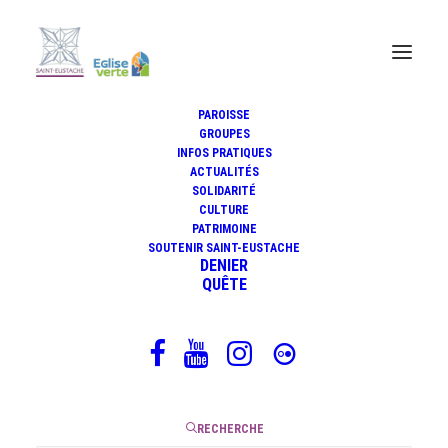
PAROISSE
GROUPES
« La pierre qu'ont rejetée les
INFOS PRATIQUES
ACTUALITÉS
bâtisseurs est devenue la pierre
SOLIDARITÉ
d'angle » (Mt 21,42)
CULTURE
PATRIMOINE
SOUTENIR SAINT-EUSTACHE
DENIER
QUÊTE
21 mai 2026
|
3 Minutes
RECHERCHE