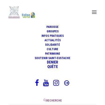
PAROISSE
GROUPES
INFOS PRATIQUES
ACTUALITÉS
Il est monté au ciel
SOLIDARITÉ
CULTURE
PATRIMOINE
SOUTENIR SAINT-EUSTACHE
DENIER
11 mai 2018
QUÊTE
|
3 Minutes
RECHERCHE
Ça y est il est monté au ciel ! Les disciples n’en revenait