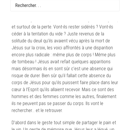
pas, il a fallu que des anges viennent les secouer ces
pauvres femmes, ces pauvres hommes : mais vous
attendez quoi ? Rien, ils sont sous le coup de la surprise,
et surtout de la perte. Vont-ils rester sidérés ? Vont-ils
céder à la tentation du vide ? Juste revenus de la
solitude du deuil qu’ils avaient vécu après la mort de
Jésus sur la croix, les voici affrontés à une disparition
encore plus radicale : même plus de corps ! Même plus
de tombeau ! Jésus avait refait quelques apparitions
mais désormais ils en sont sûr c’est une absence qui
risque de durer. Bien sûr qu’il fallait cette absence du
corps de Jésus pour qu’ils puissent faire place dans leur
cœur à l’Esprit qu’ils allaient recevoir. Mais ce sont des
hommes et des femmes comme les autres, finalement
ils ne peuvent pas se passer du corps. Ils vont le
rechercher… et le retrouver.
D’abord dans le geste tout simple de partager le pain et
le vin. Un geste de mémoire que Jésus leur a légué, un