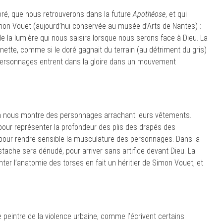
ré, que nous retrouverons dans la future
Apothéose
, et qui
on Vouet (aujourd’hui conservée au musée d’Arts de Nantes) :
e la lumière qui nous saisira lorsque nous serons face à Dieu. La
s nette, comme si le doré gagnait du terrain (au détriment du gris)
personnages entrent dans la gloire dans un mouvement
n nous montre des personnages arrachant leurs vêtements.
is pour représenter la profondeur des plis des drapés des
t pour rendre sensible la musculature des personnages. Dans la
stache sera dénudé, pour arriver sans artifice devant Dieu. La
er l’anatomie des torses en fait un héritier de Simon Vouet, et
peintre de la violence urbaine, comme l’écrivent certains