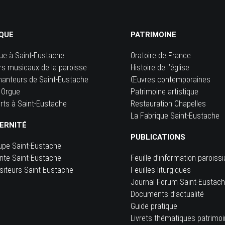
QUE
PATRIMOINE
ue à Saint-Eustache
Oratoire de France
rs musicaux de la paroisse
Histoire de l’église
hanteurs de Saint-Eustache
Œuvres contemporaines
 Orgue
Patrimoine artistique
rts à Saint-Eustache
Restauration Chapelles
La Fabrique Saint-Eustache
ERNITÉ
PUBLICATIONS
upe Saint-Eustache
inte Saint-Eustache
Feuille d’information paroissi
siteurs Saint-Eustache
Feuilles liturgiques
e
Journal Forum Saint-Eustac
Documents d’actualité
Guide pratique
Livrets thématiques patrimo