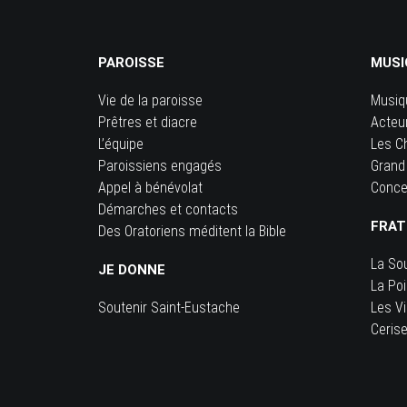
PAROISSE
MUSI
Vie de la paroisse
Musiq
Prêtres et diacre
Acteu
L’équipe
Les C
Paroissiens engagés
Grand
Appel à bénévolat
Conce
Démarches et contacts
FRAT
Des Oratoriens méditent la Bible
La So
JE DONNE
La Po
Soutenir Saint-Eustache
Les Vi
Ceris