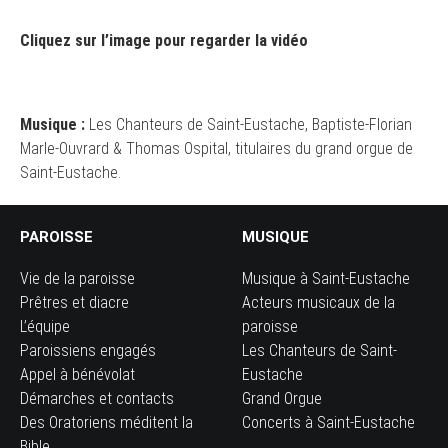
Cliquez sur l’image pour regarder la vidéo
Musique :
Les Chanteurs de Saint-Eustache, Baptiste-Florian
Marle-Ouvrard & Thomas Ospital, titulaires du grand orgue de
Saint-Eustache.
PAROISSE
MUSIQUE
Vie de la paroisse
Musique à Saint-Eustache
Prêtres et diacre
Acteurs musicaux de la
L’équipe
paroisse
Paroissiens engagés
Les Chanteurs de Saint-
Appel à bénévolat
Eustache
Démarches et contacts
Grand Orgue
Des Oratoriens méditent la
Concerts à Saint-Eustache
Bible