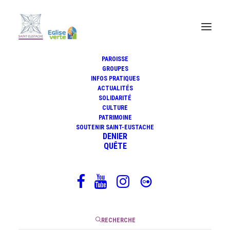
PAROISSE
GROUPES
INFOS PRATIQUES
Paris Notre-Dame n°1988 (11-
ACTUALITÉS
01-2024)
SOLIDARITÉ
CULTURE
PATRIMOINE
SOUTENIR SAINT-EUSTACHE
DENIER
QUÊTE
9 février 2024
|
1 Minute
RECHERCHE