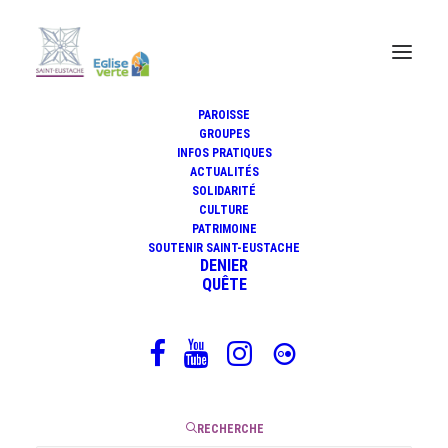
PAROISSE
GROUPES
INFOS PRATIQUES
Obsèques de Michel Blanc jeudi
ACTUALITÉS
10 octobre 2024
SOLIDARITÉ
CULTURE
PATRIMOINE
SOUTENIR SAINT-EUSTACHE
DENIER
QUÊTE
11 octobre 2024
|
1 Minute
RECHERCHE