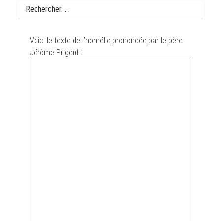
Les obsèques de Michel Blanc ont été célébrées à
Saint-Eustache jeudi 10 octobre 2024 à 16h.
Voici le texte de l’homélie prononcée par le père
Jérôme Prigent :