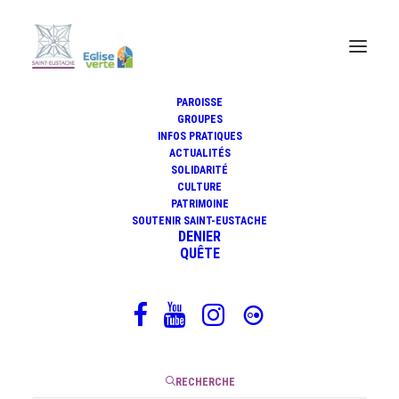
PAROISSE
GROUPES
INFOS PRATIQUES
ACTUALITÉS
Nuit blanche : expo Pol Taburet
SOLIDARITÉ
CULTURE
PATRIMOINE
SOUTENIR SAINT-EUSTACHE
DENIER
28 mai 2024
QUÊTE
|
4 Minutes
RECHERCHE