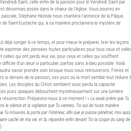
Vendredi Saint, celle enfin de la passion pour le Vendredi Saint par
est désormais posée dans le chœur de l’église. Vous pourrez en
ile pascale, Stéphane Hézode nous chantera l’annonce de la Pâque,
ue de Saint-Eustache qui, à sa manière proclamera le mystère de
ut déjà songer à ce temps, et pour mieux le préparer, tirer les leçons
te exprimer des pensées toutes particulières pour tous ceux et celle
t celles qui ont perdu leur vie, pour ceux et celles qui souffrent
ifficile d’un deuil si particulier, parfois sans à-dieu possible. Voilà
faudra savoir prendre soin lorsque nous nous retrouverons. Frères et
rs si denses de la passion, ces jours où la mort semble tout réduire 
es. Les disciples du Christ semblent avoir perdu la capacité
ais ces jours opaques débouchent mystérieusement sur une lumière
la résurrection. Préparons-nous à ce moment ! «
La seule prière que Tu
ns le silence et la vigilance que Tu viennes, Toi qui de toute manière
u m’ouvres la porte par l’intérieur, afin que je puisse pénétrer, moi aussi
ire caché de ma vie, et là, répandre enfin devant Toi la coupe du sang de
).