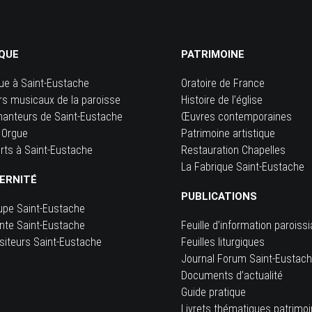
QUE
PATRIMOINE
ue à Saint-Eustache
Oratoire de France
rs musicaux de la paroisse
Histoire de l’église
hanteurs de Saint-Eustache
Œuvres contemporaines
 Orgue
Patrimoine artistique
rts à Saint-Eustache
Restauration Chapelles
La Fabrique Saint-Eustache
ERNITÉ
PUBLICATIONS
upe Saint-Eustache
inte Saint-Eustache
Feuille d’information paroissi
siteurs Saint-Eustache
Feuilles liturgiques
e
Journal Forum Saint-Eustac
Documents d’actualité
Guide pratique
Livrets thématiques patrimo