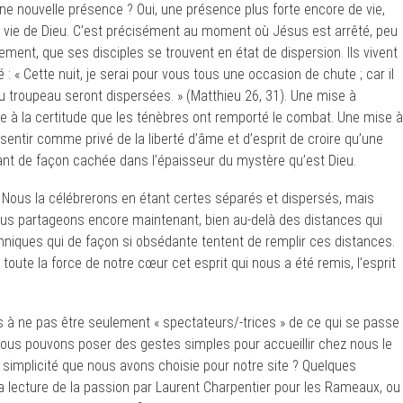
e nouvelle présence ? Oui, une présence plus forte encore de vie,
, vie de Dieu. C’est précisément au moment où Jésus est arrêté, peu
ment, que ses disciples se trouvent en état de dispersion. Ils vivent
: « Cette nuit, je serai pour vous tous une occasion de chute ; car il
s du troupeau seront dispersées. » (Matthieu 26, 31). Une mise à
iée à la certitude que les ténèbres ont remporté le combat. Une mise à
e sentir comme privé de la liberté d’âme et d’esprit de croire qu’une
ssant de façon cachée dans l’épaisseur du mystère qu’est Dieu.
 Nous la célébrerons en étant certes séparés et dispersés, mais
s partageons encore maintenant, bien au-delà des distances qui
hniques qui de façon si obsédante tentent de remplir ces distances.
toute la force de notre cœur cet esprit qui nous a été remis, l’esprit
s à ne pas être seulement « spectateurs/-trices » de ce qui se passe
Nous pouvons poser des gestes simples pour accueillir chez nous le
 simplicité que nous avons choisie pour notre site ? Quelques
 lecture de la passion par Laurent Charpentier pour les Rameaux, ou