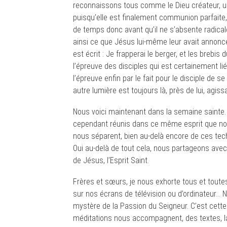
reconnaissons tous comme le Dieu créateur, un
puisqu’elle est finalement communion parfaite
de temps donc avant qu’il ne s’absente radicale
ainsi ce que Jésus lui-même leur avait annoncé 
est écrit : Je frapperai le berger, et les brebi
l’épreuve des disciples qui est certainement l
l’épreuve enfin par le fait pour le disciple de s
autre lumière est toujours là, près de lui, agi
Nous voici maintenant dans la semaine sainte.
cependant réunis dans ce même esprit que nou
nous séparent, bien au-delà encore de ces tec
Oui au-delà de tout cela, nous partageons avec 
de Jésus, l’Esprit Saint.
Frères et sœurs, je nous exhorte tous et toute
sur nos écrans de télévision ou d’ordinateur… 
mystère de la Passion du Seigneur. C’est cette
méditations nous accompagnent, des textes, la