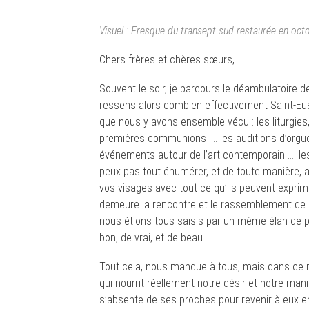
Visuel : Fresque du transept sud restaurée en oc
Chers frères et chères sœurs,
Souvent le soir, je parcours le déambulatoire d
ressens alors combien effectivement Saint-Eus
que nous y avons ensemble vécu : les liturgies
premières communions …. les auditions d’orgue,
événements autour de l’art contemporain …. les 
peux pas tout énumérer, et de toute manière, au
vos visages avec tout ce qu’ils peuvent expri
demeure la rencontre et le rassemblement de
nous étions tous saisis par un même élan de p
bon, de vrai, et de beau.
Tout cela, nous manque à tous, mais dans ce m
qui nourrit réellement notre désir et notre man
s’absente de ses proches pour revenir à eux en 