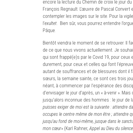
encore la lecture du Chemin de croix le jour du 
François Regnault. L’œuvre de Pascal Convert 
contempler les images sur le site. Pour la vig
l’
exultet
. Bien sûr, vous pourrez entendre l’org
Pâque.
Bientôt viendra le moment de se retrouver. Il fa
de ce que nous vivons actuellement. Je souhai
qui sont frappé(e)s par le Covid 19, pour ceux e
durement, pour ceux et celles qui font l’épreuve d
autant de souffrances et de blessures dont il 
sœurs, la semaine sainte, ce sont ces trois jou
néant, à commencer par l’espérance des discipl
d’envisager le jour d’après, un « à-venir ». M
jusqu’alors inconnue des hommes : le jour de 
puisses exiger de moi est la suivante : attendre da
occupes le centre même de mon être ; attendre que T
jusqu’au fond de moi-même, jusque dans le sanctua
mon cœur
» (Karl Rahner,
Appel au Dieu du silence