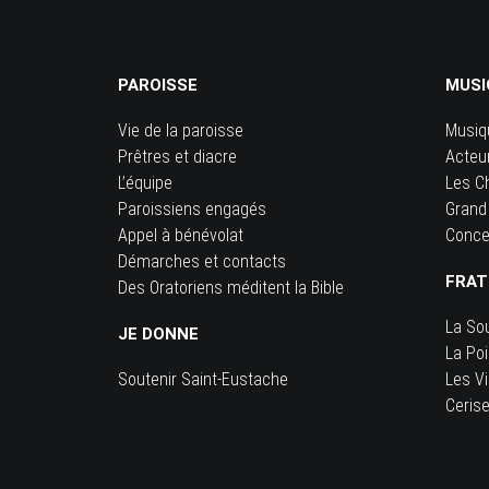
PAROISSE
MUSI
Vie de la paroisse
Musiq
Prêtres et diacre
Acteu
L’équipe
Les C
Paroissiens engagés
Grand
Appel à bénévolat
Conce
Démarches et contacts
FRAT
Des Oratoriens méditent la Bible
La So
JE DONNE
La Po
Soutenir Saint-Eustache
Les Vi
Ceris