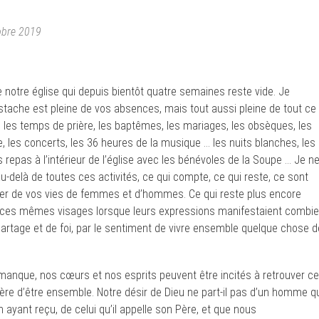
tobre 2019
e notre église qui depuis bientôt quatre semaines reste vide. Je
tache est pleine de vos absences, mais tout aussi pleine de tout ce
, les temps de prière, les baptêmes, les mariages, les obsèques, les
 les concerts, les 36 heures de la musique … les nuits blanches, les
repas à l’intérieur de l’église avec les bénévoles de la Soupe … Je n
-delà de toutes ces activités, ce qui compte, ce qui reste, ce sont
mer de vos vies de femmes et d’hommes. Ce qui reste plus encore
 ces mêmes visages lorsque leurs expressions manifestaient combi
artage et de foi, par le sentiment de vivre ensemble quelque chose d
anque, nos cœurs et nos esprits peuvent être incités à retrouver ce
ière d’être ensemble. Notre désir de Dieu ne part-il pas d’un homme q
ayant reçu, de celui qu’il appelle son Père, et que nous