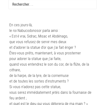
« Dieu a envoyé son ange et délivré ses serviteurs »
Lecture du livre du prophète Daniel 3, 14-20.91-92.95
En ces jours-là,
le roi Nabucodonosor parla ainsi :
« Est-il vrai, Sidrac, Misac et Abdénago,
que vous refusez de servir mes dieux
et d’adorer la statue d’or que j’ai fait ériger ?
Êtes-vous prêts, maintenant, à vous prosterner
pour adorer la statue que j’ai faite,
quand vous entendrez le son du cor, de la flûte, de la
cithare,
de la harpe, de la lyre, de la cornemuse
et de toutes les sortes d’instruments ?
Si vous n’adorez pas cette statue,
vous serez immédiatement jetés dans la fournaise de
feu ardent ;
et quel est le dieu qui vous délivrera de ma main ? »