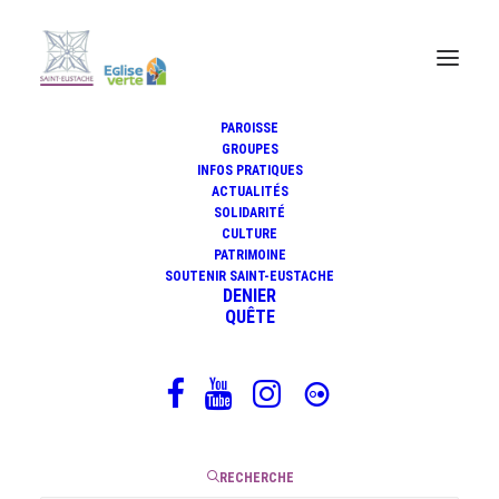
PAROISSE
GROUPES
INFOS PRATIQUES
Méditation du père Jacques
ACTUALITÉS
Mérienne, 1er avril 2020
SOLIDARITÉ
CULTURE
PATRIMOINE
SOUTENIR SAINT-EUSTACHE
DENIER
QUÊTE
1 avril 2020
|
7 Minutes
RECHERCHE
Mercredi, 5ème Semaine de Carême