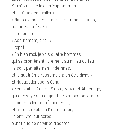
Stupéfait, il se leva précipitamment
et dit à ses conseillers :
« Nous avons bien jeté trois hommes, ligotés,
au milieu du feu ? »
Ils répondirent :
« Assurément, ô roi. »
Il reprit :
« Eh bien moi, je vois quatre hommes
qui se promènent librement au milieu du feu,
ils sont parfaitement indemnes,
et le quatrième ressemble à un être divin. »
Et Nabucodonosor s’écria :
« Béni soit le Dieu de Sidrac, Misac et Abdénago,
qui a envoyé son ange et délivré ses serviteurs !
Ils ont mis leur confiance en lui,
et ils ont désobéi à l’ordre du roi ;
ils ont livré leur corps
plutôt que de servir et d’adorer