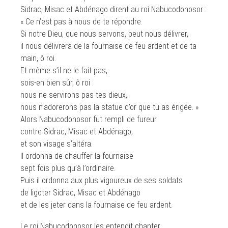
Sidrac, Misac et Abdénago dirent au roi Nabucodonosor :
« Ce n’est pas à nous de te répondre.
Si notre Dieu, que nous servons, peut nous délivrer,
il nous délivrera de la fournaise de feu ardent et de ta
main, ô roi.
Et même s’il ne le fait pas,
sois-en bien sûr, ô roi :
nous ne servirons pas tes dieux,
nous n’adorerons pas la statue d’or que tu as érigée. »
Alors Nabucodonosor fut rempli de fureur
contre Sidrac, Misac et Abdénago,
et son visage s’altéra.
Il ordonna de chauffer la fournaise
sept fois plus qu’à l’ordinaire.
Puis il ordonna aux plus vigoureux de ses soldats
de ligoter Sidrac, Misac et Abdénago
et de les jeter dans la fournaise de feu ardent.
Le roi Nabucodonosor les entendit chanter.