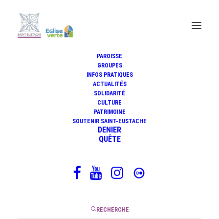
PAROISSE
GROUPES
INFOS PRATIQUES
Méditation du père Jacques
ACTUALITÉS
Mérienne, 27 novembre 2020
SOLIDARITÉ
CULTURE
PATRIMOINE
SOUTENIR SAINT-EUSTACHE
DENIER
QUÊTE
27 novembre 2020
|
3 Minutes
RECHERCHE