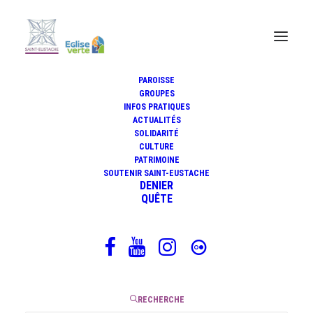
PAROISSE
GROUPES
INFOS PRATIQUES
Méditation du 19 novembre
ACTUALITÉS
2020
SOLIDARITÉ
CULTURE
PATRIMOINE
SOUTENIR SAINT-EUSTACHE
DENIER
QUÊTE
19 novembre 2020
|
11 Minutes
RECHERCHE
jeudi, 33e Semaine du Temps Ordinaire