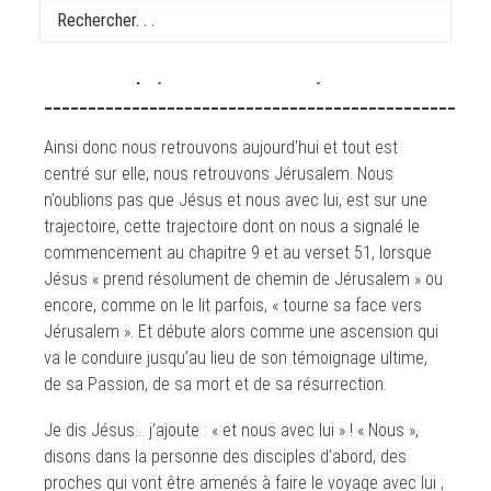
19 novembre 2020
Homélie du frère Gilles-Hervé Masson o.p (9:40)
Ap 5, 1-10 / Ps 149 / Lc 19, 41-44
_______________________________________________
Ainsi donc nous retrouvons aujourd’hui et tout est
centré sur elle, nous retrouvons Jérusalem. Nous
n’oublions pas que Jésus et nous avec lui, est sur une
trajectoire, cette trajectoire dont on nous a signalé le
commencement au chapitre 9 et au verset 51, lorsque
Jésus « prend résolument de chemin de Jérusalem » ou
encore, comme on le lit parfois, « tourne sa face vers
Jérusalem ». Et débute alors comme une ascension qui
va le conduire jusqu’au lieu de son témoignage ultime,
de sa Passion, de sa mort et de sa résurrection.
Je dis Jésus… j’ajoute : « et nous avec lui » ! « Nous »,
disons dans la personne des disciples d’abord, des
proches qui vont être amenés à faire le voyage avec lui ;