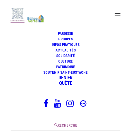
PAROISSE
GROUPES
INFOS PRATIQUES
Méditation biblique du
ACTUALITÉS
mercredi 8 mars 2023
SOLIDARITÉ
CULTURE
PATRIMOINE
SOUTENIR SAINT-EUSTACHE
DENIER
QUÊTE
8 mars 2023
|
6 Minutes
RECHERCHE
Evangile du mercredi 8 mars 2023 (Mt 8, 5-11)