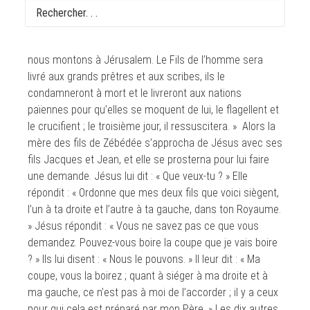
En ce temps-là, Jésus, montant à Jérusalem, prit à part
les Douze disciples et, en chemin, il leur dit : « Voici que
nous montons à Jérusalem. Le Fils de l’homme sera
livré aux grands prêtres et aux scribes, ils le
condamneront à mort et le livreront aux nations
païennes pour qu’elles se moquent de lui, le flagellent et
le crucifient ; le troisième jour, il ressuscitera. » Alors la
mère des fils de Zébédée s’approcha de Jésus avec ses
fils Jacques et Jean, et elle se prosterna pour lui faire
une demande. Jésus lui dit : « Que veux-tu ? » Elle
répondit : « Ordonne que mes deux fils que voici siègent,
l’un à ta droite et l’autre à ta gauche, dans ton Royaume.
» Jésus répondit : « Vous ne savez pas ce que vous
demandez. Pouvez-vous boire la coupe que je vais boire
? » Ils lui disent : « Nous le pouvons. » Il leur dit : « Ma
coupe, vous la boirez ; quant à siéger à ma droite et à
ma gauche, ce n’est pas à moi de l’accorder ; il y a ceux
pour qui cela est préparé par mon Père. » Les dix autres,