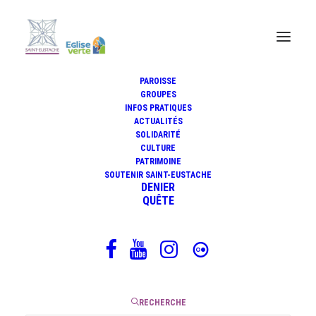
PAROISSE
GROUPES
INFOS PRATIQUES
Méditation biblique du
ACTUALITÉS
mercredi 30 mars 2022
SOLIDARITÉ
CULTURE
PATRIMOINE
SOUTENIR SAINT-EUSTACHE
DENIER
QUÊTE
5 avril 2022
|
6 Minutes
RECHERCHE
Évangile du mercredi 30 mars 2022