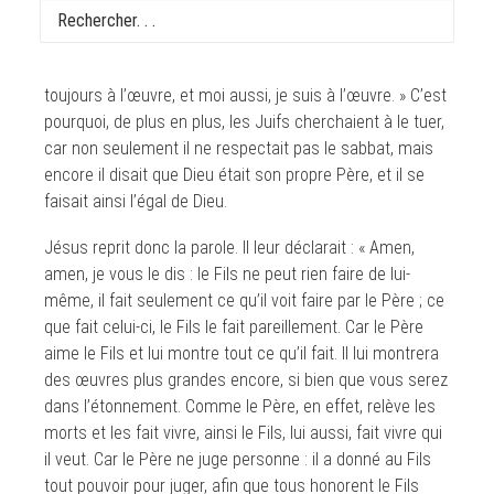
En ce temps-là, après avoir guéri le paralysé un jour de
sabbat, Jésus déclara aux Juifs : « Mon Père est
toujours à l’œuvre, et moi aussi, je suis à l’œuvre. » C’est
pourquoi, de plus en plus, les Juifs cherchaient à le tuer,
car non seulement il ne respectait pas le sabbat, mais
encore il disait que Dieu était son propre Père, et il se
faisait ainsi l’égal de Dieu.
Jésus reprit donc la parole. Il leur déclarait : « Amen,
amen, je vous le dis : le Fils ne peut rien faire de lui-
même, il fait seulement ce qu’il voit faire par le Père ; ce
que fait celui-ci, le Fils le fait pareillement. Car le Père
aime le Fils et lui montre tout ce qu’il fait. Il lui montrera
des œuvres plus grandes encore, si bien que vous serez
dans l’étonnement. Comme le Père, en effet, relève les
morts et les fait vivre, ainsi le Fils, lui aussi, fait vivre qui
il veut. Car le Père ne juge personne : il a donné au Fils
tout pouvoir pour juger, afin que tous honorent le Fils