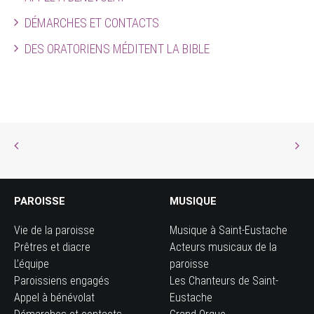
DÉMARCHES ET CONTACTS
DES ORATORIENS MÉDITENT LA BIBLE
PAROISSE
MUSIQUE
Vie de la paroisse
Musique à Saint-Eustache
Prêtres et diacre
Acteurs musicaux de la
L’équipe
paroisse
Paroissiens engagés
Les Chanteurs de Saint-
Appel à bénévolat
Eustache