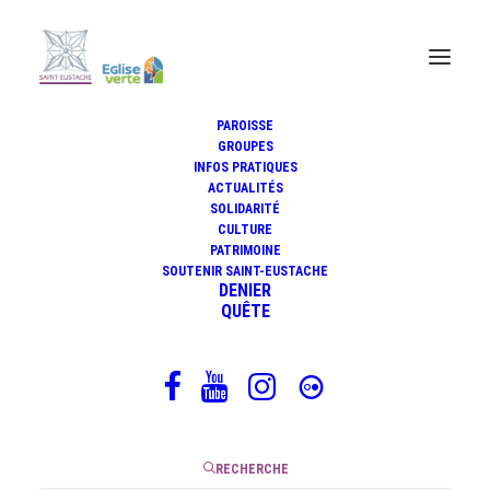
PAROISSE
GROUPES
INFOS PRATIQUES
Méditation biblique du mardi
ACTUALITÉS
dans l'Octave de Pâques
SOLIDARITÉ
CULTURE
PATRIMOINE
SOUTENIR SAINT-EUSTACHE
DENIER
QUÊTE
14 avril 2020
|
4 Minutes
RECHERCHE
Visuel : Claude Lorrain, Noli me tangere, 1681.