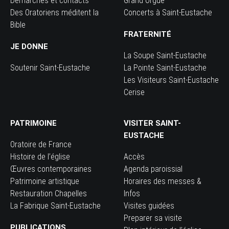
Démarches et contacts
Grand Orgue
Des Oratoriens méditent la
Concerts à Saint-Eustache
Bible
FRATERNITÉ
JE DONNE
La Soupe Saint-Eustache
Soutenir Saint-Eustache
La Pointe Saint-Eustache
Les Visiteurs Saint-Eustache
Cerise
PATRIMOINE
VISITER SAINT-
EUSTACHE
Oratoire de France
Histoire de l’église
Accès
Œuvres contemporaines
Agenda paroissial
Patrimoine artistique
Horaires des messes &
Restauration Chapelles
Infos
La Fabrique Saint-Eustache
Visites guidées
Preparer sa visite
PUBLICATIONS