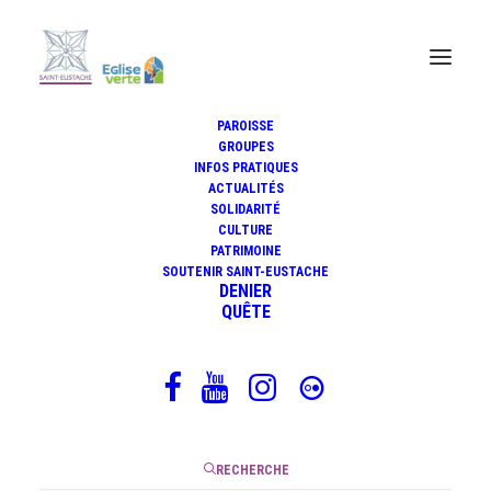
PAROISSE
GROUPES
INFOS PRATIQUES
Méditation biblique du
ACTUALITÉS
mercredi 21 juin 2022
SOLIDARITÉ
CULTURE
PATRIMOINE
SOUTENIR SAINT-EUSTACHE
DENIER
QUÊTE
17 juin 2022
|
3 Minutes
RECHERCHE
Evangile selon saint Matthieu
7, 6. 12-14