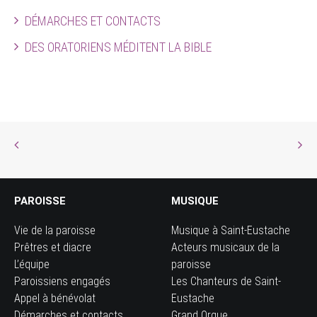
DÉMARCHES ET CONTACTS
DES ORATORIENS MÉDITENT LA BIBLE
PAROISSE
MUSIQUE
Vie de la paroisse
Musique à Saint-Eustache
Prêtres et diacre
Acteurs musicaux de la
L’équipe
paroisse
Paroissiens engagés
Les Chanteurs de Saint-
Appel à bénévolat
Eustache
Démarches et contacts
Grand Orgue