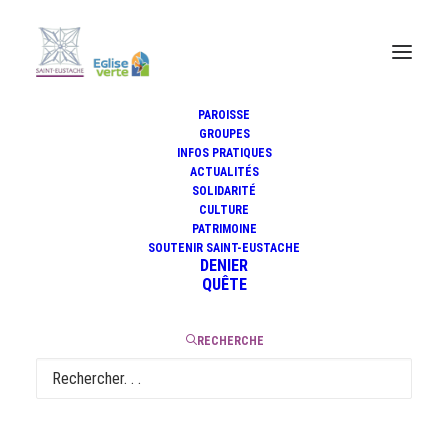
PAROISSE
GROUPES
INFOS PRATIQUES
Les Chanteurs de Saint-
ACTUALITÉS
Eustache : 80 ans déjà !
SOLIDARITÉ
CULTURE
PATRIMOINE
SOUTENIR SAINT-EUSTACHE
DENIER
QUÊTE
30 janvier 2025
|
3 Minutes
RECHERCHE
C’est en janvier 1945, qu’est fondée la Société des