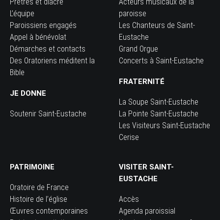
Prêtres et diacre
Acteurs musicaux de la
L’équipe
paroisse
Paroissiens engagés
Les Chanteurs de Saint-
Appel à bénévolat
Eustache
Démarches et contacts
Grand Orgue
Des Oratoriens méditent la
Concerts à Saint-Eustache
Bible
FRATERNITÉ
JE DONNE
La Soupe Saint-Eustache
Soutenir Saint-Eustache
La Pointe Saint-Eustache
Les Visiteurs Saint-Eustache
Cerise
PATRIMOINE
VISITER SAINT-
EUSTACHE
Oratoire de France
Histoire de l’église
Accès
Œuvres contemporaines
Agenda paroissial