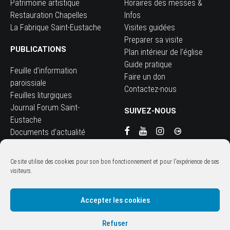
Patrimoine artistique
Horaires des messes &
Restauration Chapelles
Infos
La Fabrique Saint-Eustache
Visites guidées
Preparer sa visite
PUBLICATIONS
Plan intérieur de l’église
Guide pratique
Feuille d’information
Faire un don
paroissiale
Contactez-nous
Feuilles liturgiques
Journal Forum Saint-
SUIVEZ-NOUS
Eustache
Documents d’actualité
Guide pratique
Livrets thématiques
Ce site utilise des cookies pour son bon fonctionnement et pour l'expérience de ses
patrimoine église
visiteurs.
Accepter les cookies
Refuser