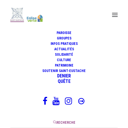
PAROISSE
GROUPES
L’école française de
INFOS PRATIQUES
ACTUALITÉS
spiritualité, une famille
SOLIDARITÉ
spirituelle
CULTURE
PATRIMOINE
SOUTENIR SAINT-EUSTACHE
DENIER
QUÊTE
9 septembre 2022
|
3 Minutes
RECHERCHE
Le service de Saint-Eustache est confié par le diocèse