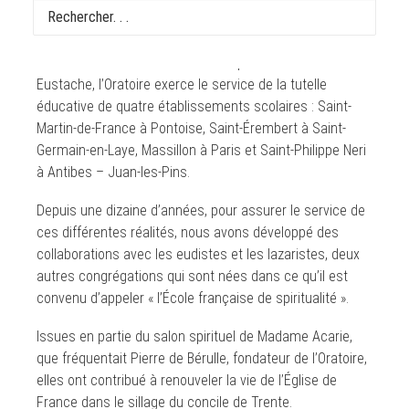
de Paris à la Congrégation des prêtres de l’Oratoire
depuis un siècle. Nous aurons l’occasion de le marquer
au cours de cette année. Outre la paroisse Saint-
Eustache, l’Oratoire exerce le service de la tutelle
éducative de quatre établissements scolaires : Saint-
Martin-de-France à Pontoise, Saint-Érembert à Saint-
Germain-en-Laye, Massillon à Paris et Saint-Philippe Neri
à Antibes – Juan-les-Pins.
Depuis une dizaine d’années, pour assurer le service de
ces différentes réalités, nous avons développé des
collaborations avec les eudistes et les lazaristes, deux
autres congrégations qui sont nées dans ce qu’il est
convenu d’appeler « l’École française de spiritualité ».
Issues en partie du salon spirituel de Madame Acarie,
que fréquentait Pierre de Bérulle, fondateur de l’Oratoire,
elles ont contribué à renouveler la vie de l’Église de
France dans le sillage du concile de Trente.