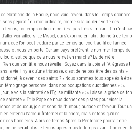
s célébrations de la Pâque, nous voici revenu dans le Temps ordinaire
r le sens péjoratif du mot ordinaire, même si la couleur verte des
u temps, un temps ordinaire ce n’est pas très stimulant. On n’est pa
e d’aller voir ailleurs. Le Missel, qui s’exprime en latin, donne à ce tem
um, que l’on peut traduire par Le temps qui court au fil de l’année.
 passe et nous emporte. Certain pays préfèrent le nommer Temps de
n peu lourd, est-ce que cela nous remet en marche? La dernière
ien que son titre nous réveille ! Soyez dans la Joie et l’Allégresse !
 dans la vie il n’y a qu’une tristesse, c’est de ne pas être des saints ».
st donné, à devenir des saints ? « Nous sommes tous appelés à être
 un témoignage personnel dans nos occupations quotidiennes » ; «
ur je vois la sainteté de l’Eglise militante » ; « Laisse la grâce de ton
 sainteté ». Et le Pape de nous donner des pistes pour viser la
ience et douceur, joie et sens de l’humour, audace et ferveur. Tout un
bien entendu l’amour fraternel et la prière, mais notons qu’il ne
dir des bannières. Alors ce temps Après la Pentecôte pourrait être
iche, ce ne serait plus le temps après mais le temps avant. Comment l