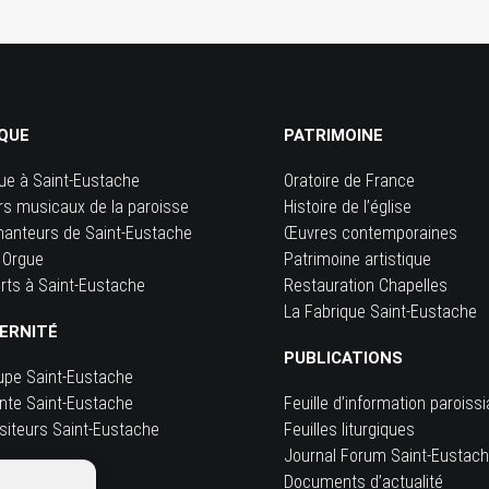
QUE
PATRIMOINE
ue à Saint-Eustache
Oratoire de France
rs musicaux de la paroisse
Histoire de l’église
hanteurs de Saint-Eustache
Œuvres contemporaines
 Orgue
Patrimoine artistique
rts à Saint-Eustache
Restauration Chapelles
La Fabrique Saint-Eustache
ERNITÉ
PUBLICATIONS
upe Saint-Eustache
inte Saint-Eustache
Feuille d’information paroissi
siteurs Saint-Eustache
Feuilles liturgiques
e
Journal Forum Saint-Eustac
Documents d’actualité