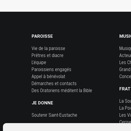
PAROISSE
MUSI
Vie de la paroisse
Musiq
Prêtres et diacre
Acteu
L’équipe
Les C
Paroissiens engagés
Grand
Appel à bénévolat
Conce
Démarches et contacts
FRAT
Des Oratoriens méditent la Bible
La So
JE DONNE
La Po
Soutenir Saint-Eustache
Les Vi
Ceris