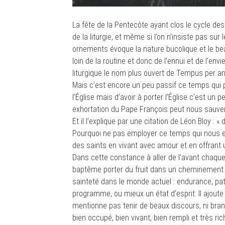
La fête de la Pentecôte ayant clos le cycle de
de la liturgie, et même si l’on n’insiste pas su
ornements évoque la nature bucolique et le bea
loin de la routine et donc de l’ennui et de l’envi
liturgique le nom plus ouvert de Tempus per ann
Mais c’est encore un peu passif ce temps qui
l’Église mais d’avoir à porter l’Église c’est u
exhortation du Pape François peut nous sauver. R
Et il l’explique par une citation de Léon Bloy : «
Pourquoi ne pas employer ce temps qui nous e
des saints en vivant avec amour et en offrant
Dans cette constance à aller de l’avant chaque jo
baptême porter du fruit dans un cheminement de
sainteté dans le monde actuel : endurance, pat
programme, ou mieux un état d’esprit. Il ajoute 
mentionne pas tenir de beaux discours, ni bran
bien occupé, bien vivant, bien rempli et très r