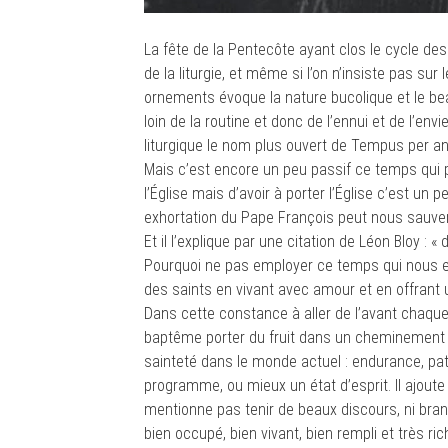
La fête de la Pentecôte ayant clos le cycle de
de la liturgie, et même si l’on n’insiste pas su
ornements évoque la nature bucolique et le bea
loin de la routine et donc de l’ennui et de l’envi
liturgique le nom plus ouvert de Tempus per ann
Mais c’est encore un peu passif ce temps qui
l’Église mais d’avoir à porter l’Église c’est u
exhortation du Pape François peut nous sauver. R
Et il l’explique par une citation de Léon Bloy : «
Pourquoi ne pas employer ce temps qui nous e
des saints en vivant avec amour et en offrant
Dans cette constance à aller de l’avant chaque jo
baptême porter du fruit dans un cheminement de
sainteté dans le monde actuel : endurance, pat
programme, ou mieux un état d’esprit. Il ajoute 
mentionne pas tenir de beaux discours, ni bran
bien occupé, bien vivant, bien rempli et très r