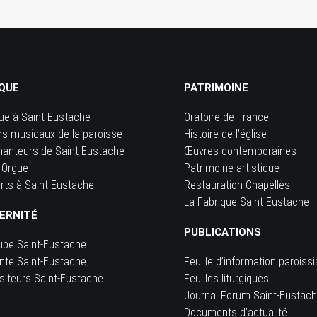
QUE
PATRIMOINE
ue à Saint-Eustache
Oratoire de France
rs musicaux de la paroisse
Histoire de l’église
hanteurs de Saint-Eustache
Œuvres contemporaines
 Orgue
Patrimoine artistique
rts à Saint-Eustache
Restauration Chapelles
La Fabrique Saint-Eustache
ERNITÉ
PUBLICATIONS
upe Saint-Eustache
inte Saint-Eustache
Feuille d’information paroissi
siteurs Saint-Eustache
Feuilles liturgiques
e
Journal Forum Saint-Eustac
Documents d’actualité