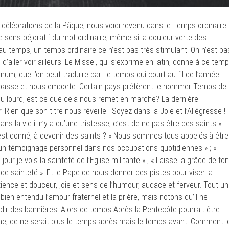
s célébrations de la Pâque, nous voici revenu dans le Temps ordinaire
r le sens péjoratif du mot ordinaire, même si la couleur verte des
u temps, un temps ordinaire ce n’est pas très stimulant. On n’est pa
e d’aller voir ailleurs. Le Missel, qui s’exprime en latin, donne à ce tem
um, que l’on peut traduire par Le temps qui court au fil de l’année.
 passe et nous emporte. Certain pays préfèrent le nommer Temps de
n peu lourd, est-ce que cela nous remet en marche? La dernière
ien que son titre nous réveille ! Soyez dans la Joie et l’Allégresse !
 dans la vie il n’y a qu’une tristesse, c’est de ne pas être des saints ».
st donné, à devenir des saints ? « Nous sommes tous appelés à être
 un témoignage personnel dans nos occupations quotidiennes » ; «
ur je vois la sainteté de l’Eglise militante » ; « Laisse la grâce de ton
 sainteté ». Et le Pape de nous donner des pistes pour viser la
ience et douceur, joie et sens de l’humour, audace et ferveur. Tout un
bien entendu l’amour fraternel et la prière, mais notons qu’il ne
dir des bannières. Alors ce temps Après la Pentecôte pourrait être
iche, ce ne serait plus le temps après mais le temps avant. Comment l