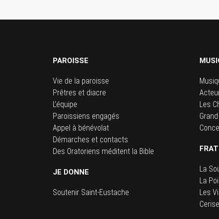
PAROISSE
MUSI
Vie de la paroisse
Musiq
Prêtres et diacre
Acteu
L’équipe
Les C
Paroissiens engagés
Grand
Appel à bénévolat
Conce
Démarches et contacts
FRAT
Des Oratoriens méditent la Bible
La So
JE DONNE
La Po
Soutenir Saint-Eustache
Les Vi
Ceris