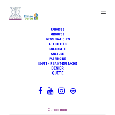
PAROISSE
GROUPES
INFOS PRATIQUES
Le doute est à l'intérieur de la
ACTUALITÉS
foi
SOLIDARITÉ
CULTURE
PATRIMOINE
SOUTENIR SAINT-EUSTACHE
DENIER
QUÊTE
22 avril 2022
|
3 Minutes
RECHERCHE
Comment serait-il possible de s’engager dans la foi sans