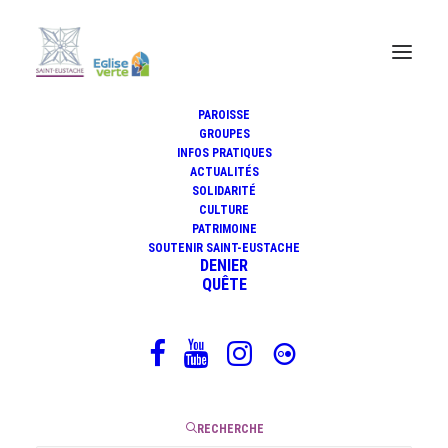
PAROISSE
GROUPES
INFOS PRATIQUES
ACTUALITÉS
Le bonheur dans la crise
SOLIDARITÉ
CULTURE
PATRIMOINE
SOUTENIR SAINT-EUSTACHE
DENIER
30 octobre 2020
QUÊTE
|
2 Minutes
RECHERCHE
Les « Béatitudes » que nous proclamons ce dimanche