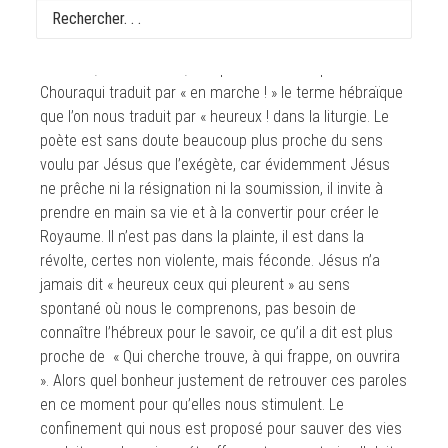
de la Toussaint ne sont pas des paroles de consolation,
c’est un appel à la mobilisation des pauvres, des
meurtris, des affamés, des persécutés. Le poète
Chouraqui traduit par « en marche ! » le terme hébraïque
que l’on nous traduit par « heureux ! dans la liturgie. Le
poète est sans doute beaucoup plus proche du sens
voulu par Jésus que l’exégète, car évidemment Jésus
ne prêche ni la résignation ni la soumission, il invite à
prendre en main sa vie et à la convertir pour créer le
Royaume. Il n’est pas dans la plainte, il est dans la
révolte, certes non violente, mais féconde. Jésus n’a
jamais dit « heureux ceux qui pleurent » au sens
spontané où nous le comprenons, pas besoin de
connaître l’hébreux pour le savoir, ce qu’il a dit est plus
proche de « Qui cherche trouve, à qui frappe, on ouvrira
». Alors quel bonheur justement de retrouver ces paroles
en ce moment pour qu’elles nous stimulent. Le
confinement qui nous est proposé pour sauver des vies