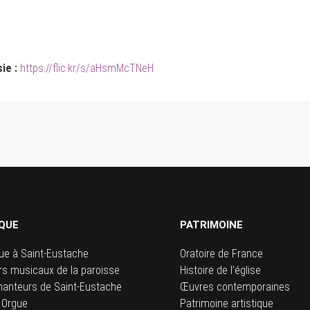
ie :
https://flic.kr/s/aHsmMcTNeH
QUE
PATRIMOINE
ue à Saint-Eustache
Oratoire de France
rs musicaux de la paroisse
Histoire de l’église
hanteurs de Saint-Eustache
Œuvres contemporaines
 Orgue
Patrimoine artistique