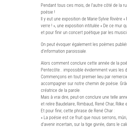
Pendant tous ces mois, de l’autre côté de la rue
poésie !
Il y eut une exposition de Marie-Sylvie Rivière 
verre ! », une exposition intitulée « De ce mur q
et pour finir un concert poétique par les musi
On peut évoquer également les poèmes publiés pa
d’information paroissiale.
Alors comment conclure cette année de la poési
Pentecôte… impossible évidemment vues les di
Commençons en tout premier lieu par remercier 
accompagner sur notre chemin de poésie. Grâce 
créatrice de la parole.
Mais à vrai dire, peut-on conclure une telle année
et relire Baudelaire, Rimbaud, René Char, Rilk
Et pour finir, cette phrase de René Char :
« La poésie est ce fruit que nous serrons, mûr
d’avenir incertain, sur la tige givrée, dans le cali