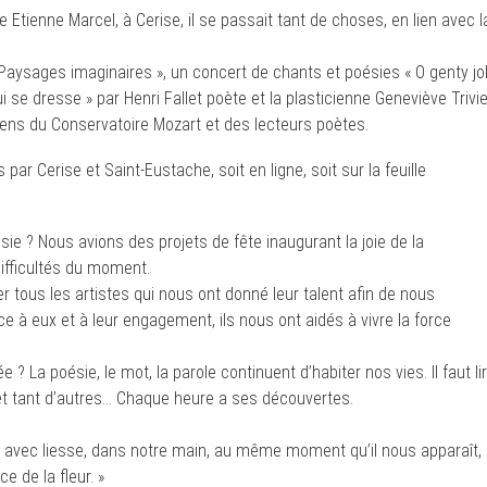
 Etienne Marcel, à Cerise, il se passait tant de choses, en lien avec l
« Paysages imaginaires », un concert de chants et poésies « O genty jol
ui se dresse » par Henri Fallet poète et la plasticienne Geneviève Trivie
ciens du Conservatoire Mozart et des lecteurs poètes.
r Cerise et Saint-Eustache, soit en ligne, soit sur la feuille
e ? Nous avions des projets de fête inaugurant la joie de la
fficultés du moment.
tous les artistes qui nous ont donné leur talent afin de nous
à eux et à leur engagement, ils nous ont aidés à vivre la force
 ? La poésie, le mot, la parole continuent d’habiter nos vies. Il faut li
e et tant d’autres… Chaque heure a ses découvertes.
i, avec liesse, dans notre main, au même moment qu’il nous apparaît,
ce de la fleur. »