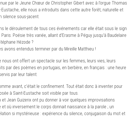
nue par le Jeune Chœur de Christopher Gibert avec à l’orgue Thomas
t-Eustache, elle nous a introduits dans cette autre forêt, naturelle et
n silence sous-jacent.
dans le déroulement de tous ces événements car elle était sous le sig
e, Paris. Poésie très variée, allant d’Erasme à Péguy jusqu’à Baudelaire
 Stéphane Hézode ?
les avons entendus terminer par du Mireille Matthieu !
pe nous ont offert un spectacle sur les femmes, leurs vies, leurs
uits par des poèmes en portugais, en berbère, en français : une heure
rvis par leur talent.
comme avant, c’était le confinement. Tout était donc à inventer pour
sée à Saint-Eustache soit visible par tous.
n et Jean Guizerix ont pu donner à voir quelques improvisations
le et où inversement le corps donnait naissance à la parole ; un
élation si mystérieuse : expérience du silence, conjugaison du mot et