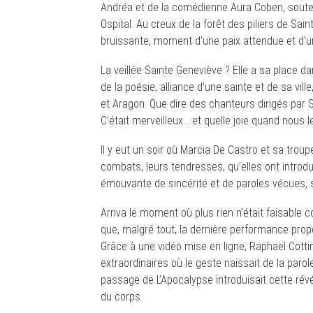
Andréa et de la comédienne Aura Coben, soute
Ospital. Au creux de la forêt des piliers de Sain
bruissante, moment d’une paix attendue et d’u
La veillée Sainte Geneviève ? Elle a sa place 
de la poésie, alliance d’une sainte et de sa vill
et Aragon. Que dire des chanteurs dirigés par
C’était merveilleux… et quelle joie quand nous 
Il y eut un soir où Marcia De Castro et sa trou
combats, leurs tendresses, qu’elles ont introd
émouvante de sincérité et de paroles vécues, se
Arriva le moment où plus rien n’était faisable 
que, malgré tout, la dernière performance propo
Grâce à une vidéo mise en ligne, Raphaël Cotti
extraordinaires où le geste naissait de la paro
passage de L’Apocalypse introduisait cette rév
du corps.