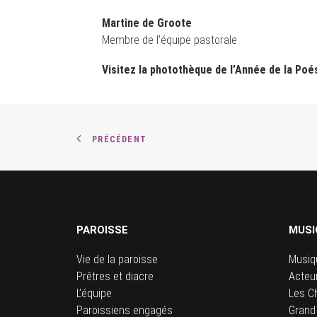
Martine de Groote
Membre de l’équipe pastorale
Visitez la photothèque de l’Année de la Poés
PRÉCÉDENT
PAROISSE
MUSI
Vie de la paroisse
Musiq
Prêtres et diacre
Acteu
L’équipe
Les C
Paroissiens engagés
Grand