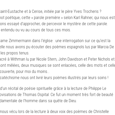
aint-Eustache et à Cerise, initiée par le père Yves Trocheris ?
ot poétique, cette « parole première » selon Karl Rahner, qui nous est
vons essayé d’approcher, de percevoir le mystère de cette parole.
entendu ou vu au cours de tous ces mois.
dame Zimmermann dans l’église : une interrogation sur ce qu’est la
uelle nous avons pu écouter des poèmes espagnols lus par Marcia De
 les propos tenus.
ré à Withman lu par Nicole Stern, John Davidson et Peter Nichols et
 sont mêlées, deux musiques se sont enlacées, celle des mots et cell
découverte, pour moi du moins…
catéchisme nous ont livré leurs poèmes illustrés par leurs soins !
 d’un récital de poésie spirituelle grâce à la lecture de Philippe Le
ovisations de Thomas Ospital. Ce fut un moment très fort de beauté
fondamentale de l’homme dans sa quête de Dieu.
-nous vécu lors de la lecture à deux voix des poèmes de Christelle