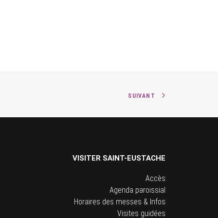
SUIVANT
VISITER SAINT-EUSTACHE
Accès
Agenda paroissial
Horaires des messes & Infos
Visites guidées