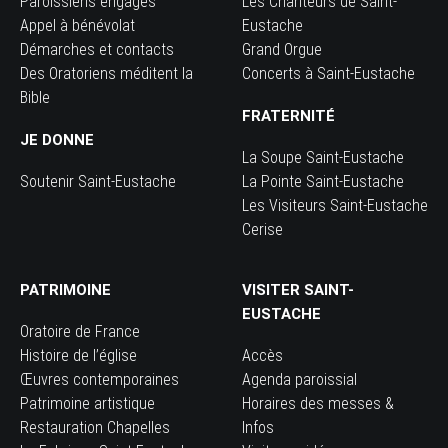
Paroissiens engagés
Les Chanteurs de Saint-
Appel à bénévolat
Eustache
Démarches et contacts
Grand Orgue
Des Oratoriens méditent la
Concerts à Saint-Eustache
Bible
FRATERNITÉ
JE DONNE
La Soupe Saint-Eustache
Soutenir Saint-Eustache
La Pointe Saint-Eustache
Les Visiteurs Saint-Eustache
Cerise
PATRIMOINE
VISITER SAINT-
EUSTACHE
Oratoire de France
Histoire de l’église
Accès
Œuvres contemporaines
Agenda paroissial
Patrimoine artistique
Horaires des messes &
Restauration Chapelles
Infos