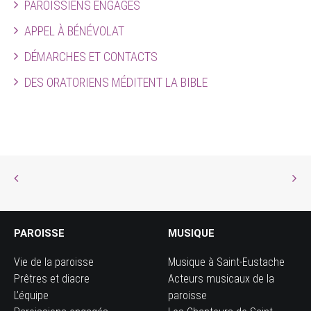
PAROISSIENS ENGAGÉS
APPEL À BÉNÉVOLAT
DÉMARCHES ET CONTACTS
DES ORATORIENS MÉDITENT LA BIBLE
PAROISSE
MUSIQUE
Vie de la paroisse
Musique à Saint-Eustache
Prêtres et diacre
Acteurs musicaux de la
L’équipe
paroisse