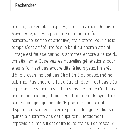
anonymes, ceux qui regardent le Fils en face puisque
durant leur vie ils l’ont découvert, ils l’ont écouté, ils l’ont
accueilli, et ils l’ont aimé, ceux que le Fils a rencontrés,
rejoints, rassemblés, appelés, et qu’il a aimés. Depuis le
Moyen Âge, on les représente comme une foule
nombreuse, serrée et attentive, mais atone. Pour eux le
temps s’est arrêté une fois le bout du chemin atteint.
L’image est fausse car nous sommes encore à l’aube du
christianisme. Observez les nouvelles générations, pour
elles la foi n’est pas encore dite, à leurs yeux, l’intérêt
d’être croyant ne doit pas être hérité du passé, même
sublime. Plus encore le fait d’être chrétien n’est pas très
important, le souci du salut au sens d’éternité n’est pas
une préoccupation, et tous les affrontements synodaux
sur les rouages grippés de l’Église leur paraissent
disputes de scribes. L’avenir spirituel des générations de
quinze à quarante ans est aujourd’hui totalement
imprévisible, mais il est entre leurs mains. Les réseaux