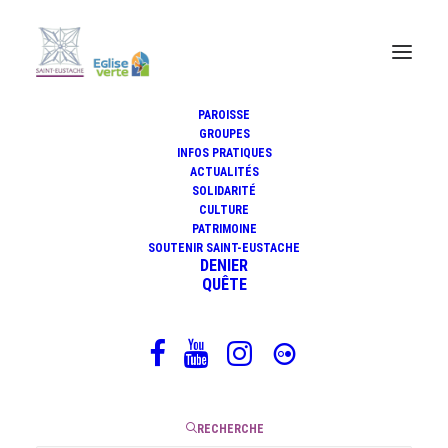
PAROISSE
GROUPES
INFOS PRATIQUES
La Toussaint : des vivants qui
ACTUALITÉS
vivent vraiment
SOLIDARITÉ
CULTURE
PATRIMOINE
SOUTENIR SAINT-EUSTACHE
DENIER
QUÊTE
24 octobre 2024
|
2 Minutes
RECHERCHE
La Toussaint c’est tous les vivants, les répertoriés et les