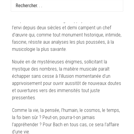
Messe in C Moll, quelle affaire ! « monument spirituel », «
chef d’œuvre absolu », « testament musical », « somme
indépassable »… Les louanges appuyées, déclinées à
l’envi depuis deux siècles et demi campent un chef
d’œuvre qui, comme tout monument historique, intimide,
fascine, résiste aux analyses les plus poussées, à la
musicologie la plus savante.
Nouée en de mystérieuses énigmes, sollicitant la
mystique des nombres, la matière musicale paraît
échapper sans cesse à l’illusion momentanée d’un
apprivoisement pour ouvrir aussitôt de nouveaux doutes
et ouvertures vers des immensités tout juste
pressenties.
Comme la vie, la pensée, l’humain, le cosmos, le temps,
la foi bien sûr ? Peut-on, pourra-t-on jamais
l’appréhender ? Pour Bach en tous cas, ce sera l’affaire
d’une vie.