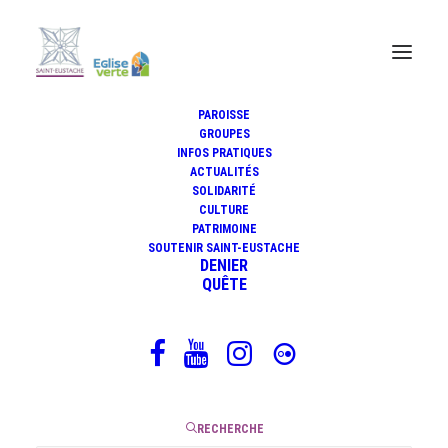
PAROISSE
GROUPES
INFOS PRATIQUES
La Messe en si mineur, le
ACTUALITÉS
testament spirituel de Bach
SOLIDARITÉ
CULTURE
PATRIMOINE
SOUTENIR SAINT-EUSTACHE
DENIER
QUÊTE
24 avril 2025
|
3 Minutes
RECHERCHE
La Messe en si mineur de Jean Sébastien Bach, Hohe