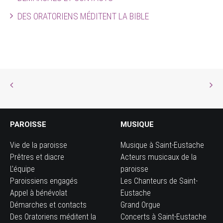
DES ORATORIENS MÉDITENT LA BIBLE
PAROISSE
MUSIQUE
Vie de la paroisse
Musique à Saint-Eustache
Prêtres et diacre
Acteurs musicaux de la
L’équipe
paroisse
Paroissiens engagés
Les Chanteurs de Saint-
Appel à bénévolat
Eustache
Démarches et contacts
Grand Orgue
Des Oratoriens méditent la
Concerts à Saint-Eustache