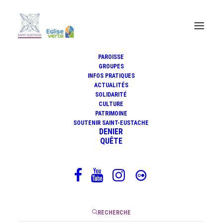
PAROISSE
GROUPES
INFOS PRATIQUES
La lettre tue mais l'Esprit
ACTUALITÉS
vivifie
SOLIDARITÉ
CULTURE
PATRIMOINE
SOUTENIR SAINT-EUSTACHE
DENIER
QUÊTE
24 mars 2023
|
4 Minutes
RECHERCHE
Comment vivre ce temps de Carême ? Que modifier