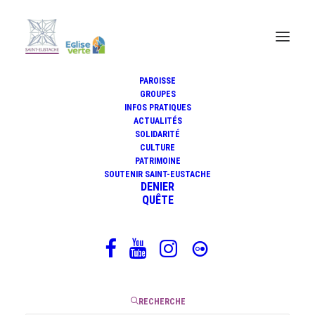
PAROISSE
GROUPES
INFOS PRATIQUES
ACTUALITÉS
La Croix glorieuse
SOLIDARITÉ
CULTURE
PATRIMOINE
SOUTENIR SAINT-EUSTACHE
DENIER
11 septembre 2025
QUÊTE
|
2 Minutes
RECHERCHE
Quarante jours après la fête de la Transfiguration, le 6