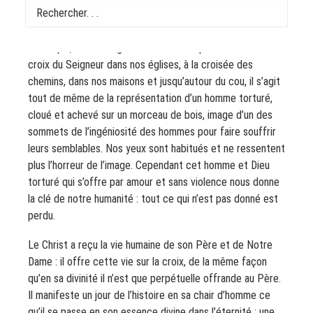
août, nous célébrons la fête de la Croix glorieuse. Si nous
nous détachons de l’habitude, habitude culturelle et
artistique, de voir régulièrement des représentations de la
croix du Seigneur dans nos églises, à la croisée des
chemins, dans nos maisons et jusqu’autour du cou, il s’agit
tout de même de la représentation d’un homme torturé,
cloué et achevé sur un morceau de bois, image d’un des
sommets de l’ingéniosité des hommes pour faire souffrir
leurs semblables. Nos yeux sont habitués et ne ressentent
plus l’horreur de l’image. Cependant cet homme et Dieu
torturé qui s’offre par amour et sans violence nous donne
la clé de notre humanité : tout ce qui n’est pas donné est
perdu.
Le Christ a reçu la vie humaine de son Père et de Notre
Dame : il offre cette vie sur la croix, de la même façon
qu’en sa divinité il n’est que perpétuelle offrande au Père.
Il manifeste un jour de l’histoire en sa chair d’homme ce
qu’il se passe en son essence divine dans l’éternité : une