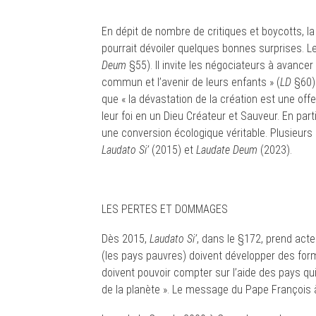
En dépit de nombre de critiques et boycotts, 
pourrait dévoiler quelques bonnes surprises. L
Deum
§55). Il invite les négociateurs à avanc
commun et l’avenir de leurs enfants » (
LD
§60)
que « la dévastation de la création est une off
leur foi en un Dieu Créateur et Sauveur. En part
une conversion écologique véritable. Plusieurs 
Laudato Si’
(2015) et
Laudate Deum
(2023).
LES PERTES ET DOMMAGES
Dès 2015,
Laudato Si’
, dans le §172, prend acte 
(les pays pauvres) doivent développer des form
doivent pouvoir compter sur l’aide des pays qu
de la planète ». Le message du Pape François à 