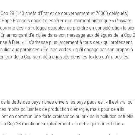
la Cop 28 (140 chefs d’État et de gouvernement et 70000 délégués)
e Pape François choisit d’espérer « un moment historique » (
Laudate
er comme des « stratèges capables de prendre en considération le bie
.En annonçant d’emblée dans son message aux délégués de la Cop 
ense à Dieu », il s’adresse plus largement à tous ceux qui professent
iculier aux paroisses « Églises vertes » qu’il engage par son propos à
enjeux de la Cop sont déjà analysés dans les textes qu’il a publiés,
de la dette des pays riches envers les pays pauvres : « Il est vrai qu’i
es moins polluantes de production d’énergie, mais pour cela ils
i ont en commun une forte croissance au prix de la pollution actuelle
la Cop 28 mentionne explicitement « la dette qui leur est due ».