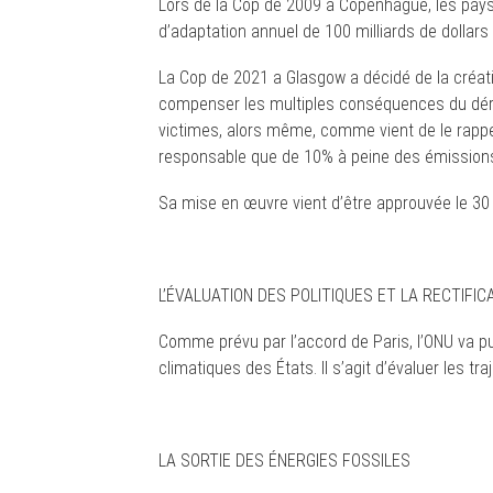
Lors de la Cop de 2009 à Copenhague, les pays
d’adaptation annuel de 100 milliards de dollars
La Cop de 2021 a Glasgow a décidé de la créat
compenser les multiples conséquences du dérè
victimes, alors même, comme vient de le rappel
responsable que de 10% à peine des émissions
Sa mise en œuvre vient d’être approuvée le 30 
L’ÉVALUATION DES POLITIQUES ET LA RECTIFI
Comme prévu par l’accord de Paris, l’ONU va pub
climatiques des États. Il s’agit d’évaluer les traj
LA SORTIE DES ÉNERGIES FOSSILES