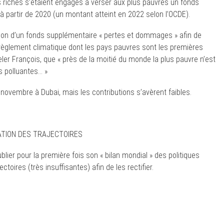
 riches s’étaient engagés à verser aux plus pauvres un fonds
 à partir de 2020 (un montant atteint en 2022 selon l’OCDE).
ion d’un fonds supplémentaire « pertes et dommages » afin de
glement climatique dont les pays pauvres sont les premières
er François, que « près de la moitié du monde la plus pauvre n’est
 polluantes… »
novembre à Dubai, mais les contributions s’avèrent faibles.
CATION DES TRAJECTOIRES
lier pour la première fois son « bilan mondial » des politiques
ectoires (très insuffisantes) afin de les rectifier.