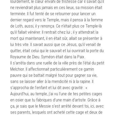
lourdement, le cœur envahi de tristesse car il savait qu’il
ne reviendrait plus jamais en ces lieux, sa mission était
terminée. Il fut tenté de se retourner pour lancer un
dernier regard vers le Temple, mais il pensa à la femme
de Loth, aussi, il y renonça. Ce n’était plus ce Temple-là
qu’il fallait vénérer. Il rentrait chez lui ; il y attendrait la
mort qui maintenant, il en était sûr, allait se présenter à
lui très vite. Il savait aussi que ce Jésus, qu’il venait de
quitter, était celui qui le sauvait et lui ouvrirait la porte du
Royaume de Dieu. Syméon était dans la Paix.
Il s’arrêta dans une ruelle de la ville près de l’étal du petit
Melchior. Il affectionnait particulièrement ce gamin
pauvre qui se battait malgré tout pour gagner sa vie,
sans se laisser aller à la mendicité ni à la rapine. Il
s’approcha de l’enfant et lui dit avec gravité : «
Aujourd’hui, au temple, j’ai vu l’une de tes petites cages
en osier que tu fabriques d’une main d’artiste. Grâce à
ça, je sais que le Messie s’est arrêté devant toi, ici, avec
ses parents, lesquels ont acheté cette cage et deux de