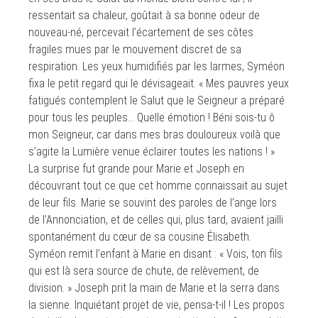
ressentait sa chaleur, goûtait à sa bonne odeur de
nouveau-né, percevait l’écartement de ses côtes
fragiles mues par le mouvement discret de sa
respiration. Les yeux humidifiés par les larmes, Syméon
fixa le petit regard qui le dévisageait. « Mes pauvres yeux
fatigués contemplent le Salut que le Seigneur a préparé
pour tous les peuples… Quelle émotion ! Béni sois-tu ô
mon Seigneur, car dans mes bras douloureux voilà que
s’agite la Lumière venue éclairer toutes les nations ! »
La surprise fut grande pour Marie et Joseph en
découvrant tout ce que cet homme connaissait au sujet
de leur fils. Marie se souvint des paroles de l’ange lors
de l’Annonciation, et de celles qui, plus tard, avaient jailli
spontanément du cœur de sa cousine Élisabeth.
Syméon remit l’enfant à Marie en disant : « Vois, ton fils
qui est là sera source de chute, de relèvement, de
division. » Joseph prit la main de Marie et la serra dans
la sienne. Inquiétant projet de vie, pensa-t-il ! Les propos