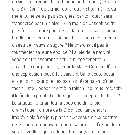
du vieillard prenaient une teneur inattendue. Que voulait
dire Syméon ? Ce dernier continua : « Et toi-même, sa
mère, tu ne seras pas épargnée, car ton cœur sera
transpercé par un glaive… » La main de Joseph se fit
plus ferme encore pour serrer la main de son épouse. Il
bouillait intérieurement. Avaient-ils raison d’écouter cet
oiseau de mauvais augure ? Ne cherchait-il pas à
tourmenter sa jeune épouse ? La joie de la nativité
venait d’être assombrie par un nuage ténébreux.
Joseph, la gorge serrée, regarda Marie. Celle-ci affichait
une expression tout à fait paisible. Sans doute savait-
elle en son cœur que ces paroles résonnaient d’une
façon juste. Joseph revint à la raison : pourquoi refusait-
il la fin de la prophétie alors qu’il en acceptait le début ?
La situation prenait tout à coup une dimension
dramatique : l’ombre de la Croix, pourtant encore
imprévisible à ce jour, planait au-dessus d’eux comme
celle d’un vautour ayant repéré sa proie. L’inflexion de la
voix du vieillard qui s’atténuait annonça la fin toute