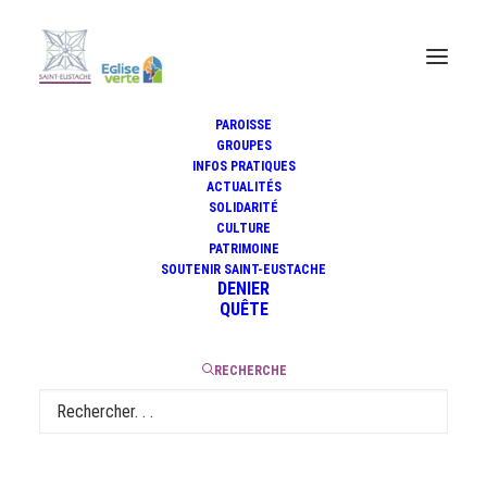
PAROISSE
Homélie du dimanche 2
GROUPES
février 2025
INFOS PRATIQUES
ACTUALITÉS
(Présentation du
SOLIDARITÉ
Seigneur) par le père
CULTURE
PATRIMOINE
Jean-Marie-Martin
SOUTENIR SAINT-EUSTACHE
DENIER
QUÊTE
RECHERCHE
3 février 2025
|
13 Minutes