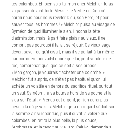
tes colombes. Eh bien vois-tu, mon cher Melchior, tu as
vu passer devant toi le Messie, le Verbe de Dieu né
parmi nous pour nous révéler Dieu, son Père, et pour
sauver tous les hommes ! » Melchior puisa au visage de
Syméon de quoi illuminer le sien, il hocha la tête
d’admiration, mais, à part faire plaisir au vieux, il ne
comprit pas pourquoi il fallait se réjouir. Ce vieux sage
devait savoir ce qu’il disait, mais il se parlait à lui-même
car comment pouvait-il croire que lui, petit vendeur de
rue, comprenait quoi que ce soit à ses propos.
« Mon garçon, je voudrais t’acheter une colombe. »
Melchior fut surpris, ce n’était pas habituel qu’on lui
achète un volatile en dehors du sacrifice rituel, surtout
un seul. Syméon tira sa bourse hors de sa poche et la
vida sur l’étal : « Prends cet argent, je n’en aurai plus
besoin là où je vais ! » Melchior jeta un regard séduit sur
la somme ainsi répandue, puis il ouvrit la volière aux
colombes, en retira la plus belle, la plus douce,
l’embrassa, et la tendit au vieillard. Celui-ci demanda à