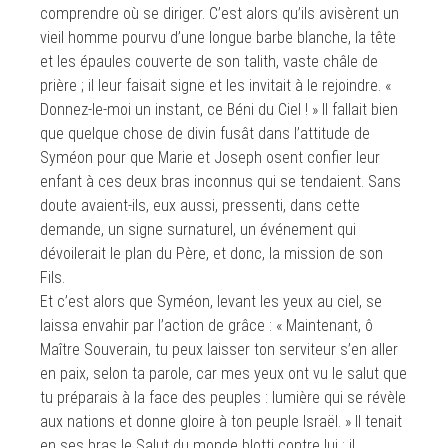
comprendre où se diriger. C’est alors qu’ils avisèrent un
vieil homme pourvu d’une longue barbe blanche, la tête
et les épaules couverte de son talith, vaste châle de
prière ; il leur faisait signe et les invitait à le rejoindre. «
Donnez-le-moi un instant, ce Béni du Ciel ! » Il fallait bien
que quelque chose de divin fusât dans l’attitude de
Syméon pour que Marie et Joseph osent confier leur
enfant à ces deux bras inconnus qui se tendaient. Sans
doute avaient-ils, eux aussi, pressenti, dans cette
demande, un signe surnaturel, un événement qui
dévoilerait le plan du Père, et donc, la mission de son
Fils.
Et c’est alors que Syméon, levant les yeux au ciel, se
laissa envahir par l’action de grâce : « Maintenant, ô
Maître Souverain, tu peux laisser ton serviteur s’en aller
en paix, selon ta parole, car mes yeux ont vu le salut que
tu préparais à la face des peuples : lumière qui se révèle
aux nations et donne gloire à ton peuple Israël. » Il tenait
en ses bras le Salut du monde blotti contre lui ; il