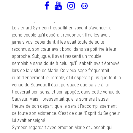
Un conte en guise d’homélie pour la fête de la
Présentation du Seigneur au Temple.
Midrash d’après Luc 2, 22-39
Le vieillard Syméon tressaillit en voyant s’avancer le
jeune couple qu’il espérait rencontrer. Il ne les avait
jamais vus, cependant, il les avait toute de suite
reconnus, son cœur avait bondi dans sa poitrine à leur
approche. Subjugué, il avait ressenti un trouble
semblable sans doute à celui qu’Élisabeth avait éprouvé
lors de la visite de Marie. Ce vieux sage fréquentait
quotidiennement le Temple, et il espérait plus que tout la
venue du Sauveur. Il était persuadé que sa vie à lui
trouverait son sens, et son apogée, dans cette venue du
Sauveur. Mais il pressentait qu’elle sonnerait aussi
l’heure de son départ, qu’elle serait l’accomplissement
de toute son existence. C’est ce que l’Esprit du Seigneur
lui avait enseigné.
Syméon regardait avec émotion Marie et Joseph qui