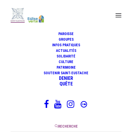
PAROISSE
GROUPES
Homélie du dimanche 1er mars
INFOS PRATIQUES
ACTUALITÉS
2026 (2e dimanche de Carême)
SOLIDARITÉ
par le père Gilles-Hervé Masson
CULTURE
PATRIMOINE
SOUTENIR SAINT-EUSTACHE
DENIER
QUÊTE
9 mars 2026
|
1 Minute
RECHERCHE