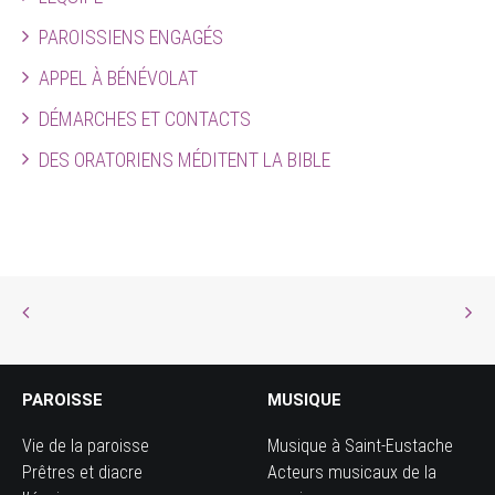
PAROISSIENS ENGAGÉS
APPEL À BÉNÉVOLAT
DÉMARCHES ET CONTACTS
DES ORATORIENS MÉDITENT LA BIBLE
PAROISSE
MUSIQUE
Vie de la paroisse
Musique à Saint-Eustache
Prêtres et diacre
Acteurs musicaux de la