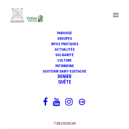
PAROISSE
GROUPES
INFOS PRATIQUES
Homélie de Patrice Cavelier, 24
ACTUALITÉS
mai 2020
SOLIDARITÉ
CULTURE
PATRIMOINE
SOUTENIR SAINT-EUSTACHE
DENIER
QUÊTE
24 mai 2020
|
12 Minutes
RECHERCHE
Église Saint-Eustache Photo de Yannick Boschat