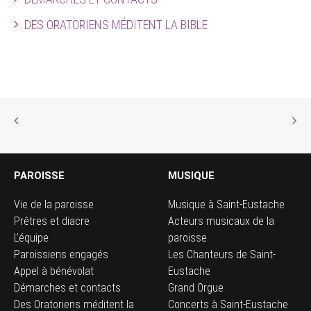
DES ORATORIENS MÉDITENT LA BIBLE
PAROISSE
MUSIQUE
Vie de la paroisse
Musique à Saint-Eustache
Prêtres et diacre
Acteurs musicaux de la
L’équipe
paroisse
Paroissiens engagés
Les Chanteurs de Saint-
Appel à bénévolat
Eustache
Démarches et contacts
Grand Orgue
Des Oratoriens méditent la
Concerts à Saint-Eustache