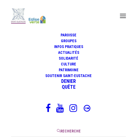
PAROISSE
GROUPES
INFOS PRATIQUES
ACTUALITÉS
#GrandOrgue Thomas OSPITAL
SOLIDARITÉ
CULTURE
PATRIMOINE
SOUTENIR SAINT-EUSTACHE
DENIER
17 mai 2020
QUÊTE
|
1 Minute
RECHERCHE
Vidéo : Louis Vierne – Toccata (24