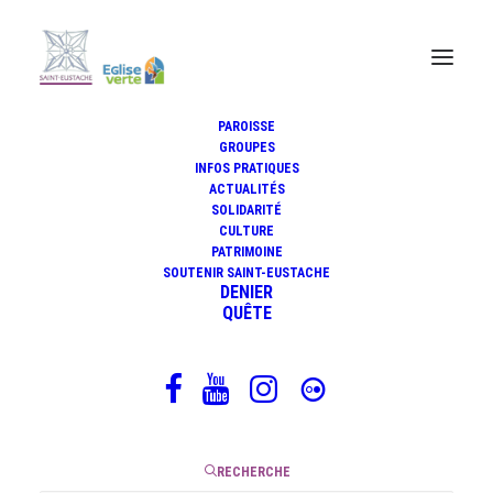
PAROISSE
GROUPES
INFOS PRATIQUES
ACTUALITÉS
Focus sur La Pointe
SOLIDARITÉ
CULTURE
PATRIMOINE
SOUTENIR SAINT-EUSTACHE
DENIER
26 février 2026
QUÊTE
|
2 Minutes
RECHERCHE
Pendant le Carême 2026, sur une durée de quatre