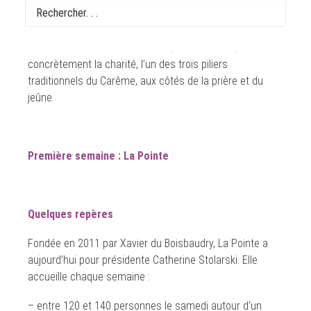
semaines, l’édito de la FIP met en lumière les actions
solidaires portées par la paroisse : La Soupe, La Pointe,
les Visiteurs et Cerise. Chacune, à sa manière, incarne
concrètement la charité, l’un des trois piliers
traditionnels du Carême, aux côtés de la prière et du
jeûne.
Première semaine : La Pointe
Quelques repères
Fondée en 2011 par Xavier du Boisbaudry, La Pointe a
aujourd’hui pour présidente Catherine Stolarski. Elle
accueille chaque semaine :
– entre 120 et 140 personnes le samedi autour d’un