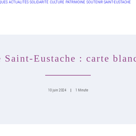
QUES
ACTUALITÉS
SOLIDARITÉ
CULTURE
PATRIMOINE
SOUTENIR SAINT-EUSTACHE
e Saint-Eustache : carte bla
10 juin 2024
|
1 Minute